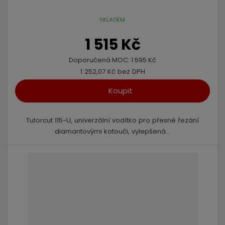
SKLADEM
1 515 Kč
Doporučená MOC:
1 595 Kč
1 252,07 Kč bez DPH
Koupit
Tutorcut 115-U, univerzální vodítko pro přesné řezání
diamantovými kotouči, vylepšená...