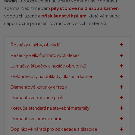
hodin
. U zboží v ceně nad 2 500 Kč máte navíc dopravu
zdarma. Nabízíme vám
pily stolové na dlažbu a kámen
vodou chlazené a
příslušenství k pilám
, které vám bude
nápomocné při řezání rozměrově větších materiálů.
Řezačky dlažby, obkladů
Řezačky velkoformátových desek
Lamačky, štípačky a nosiče obrubníků
Elektrické pily na obklady, dlažbu a kámen
Diamantové korunky a frézy
Diamantové kotouče profi
Kotouče standard na stavební materiály
Diamantové brusné nářadí
Doplňkové nářadí pro obkladače a dlaždiče