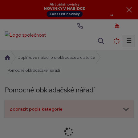
Aktuální novinky
NOVINKY V NABÍDCE
Zobrazit novinky
☰
V
y
h
Ú
Doplňkové nářadí pro obkladače a dlaždiče
l
v
Pomocné obkladačské nářadí
o
e
d
d
n
a
Pomocné obkladačské nářadí
í
t
s
t
Zobrazit popis kategorie
r
a
n
a