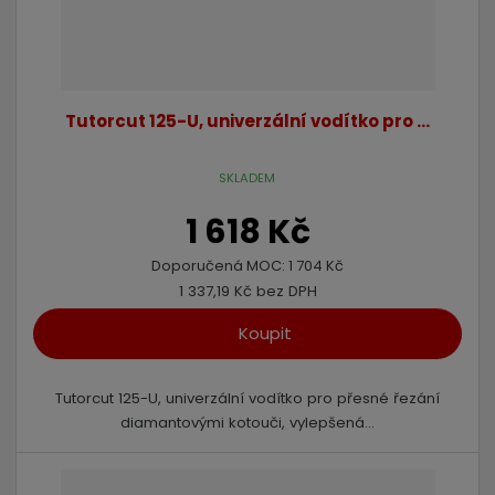
Tutorcut 125-U, univerzální vodítko pro ...
SKLADEM
1 618 Kč
Doporučená MOC:
1 704 Kč
1 337,19 Kč bez DPH
Koupit
Tutorcut 125-U, univerzální vodítko pro přesné řezání
diamantovými kotouči, vylepšená...