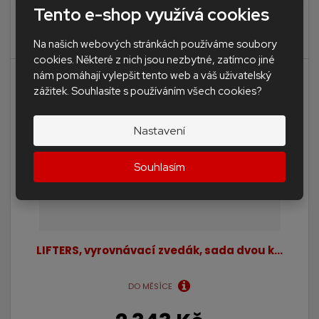
Tento e-shop využívá cookies
Profesionální vymývací set Washboy Maxilla Expert2 se
třemi ždímacími válečky a ...
Na našich webových stránkách používáme soubory
cookies. Některé z nich jsou nezbytné, zatímco jiné
nám pomáhají vylepšit tento web a váš uživatelský
zážitek. Souhlasíte s používáním všech cookies?
Nastavení
Souhlasím
LIFTERS, vyrovnávací zvedák, sada dvou k...
DO MĚSÍCE