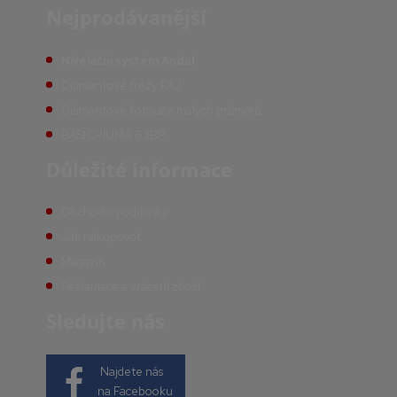
Nejprodávanější
Nivelační systém Andal
Diamantové frézy FAJ
Diamantové kotouče malých průměrů
BASICPIUMA 63BP
Důležité informace
Obchodní podmínky
Jak nakupovat
Magazín
Reklamace a vrácení zboží
Sledujte nás
Najdete nás
na Facebooku