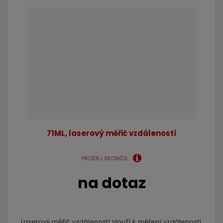
71ML, laserový měřič vzdáleností
PRODEJ SKONČIL.
na dotaz
Laserový měřič vzdáleností slouží k měření vzdáleností,