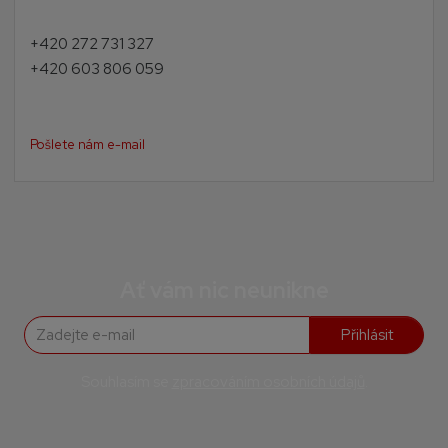
+420 272 731 327
+420 603 806 059
Pošlete nám e-mail
Ať vám nic neunikne
Přihlásit
Souhlasím se
zpracováním osobních údajů
.