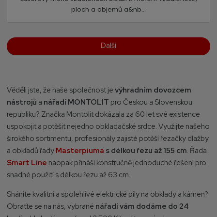
ploch a objemů a&nb...
Další
Věděli jste, že naše společnost je
výhradním dovozcem
nástrojů
a
nářadí MONTOLIT
pro Českou a Slovenskou
republiku? Značka Montolit dokázala za 60 let své existence
uspokojit a potěšit nejedno obkladačské srdce. Využijte našeho
širokého sortimentu, profesionály zajisté potěší řezačky dlažby
a obkladů řady
Masterpiuma
s délkou řezu až 155 cm
. Řada
Smart Line
naopak přináší konstručně jednoduché řešení pro
snadné použití s délkou řezu až 63 cm.
Sháníte kvalitní a spolehlivé elektrické pily na obklady a kámen?
Obraťte se na nás, vybrané
nářadí vám dodáme do 24