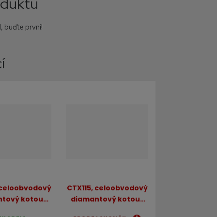
oduktu
, buďte první!
í
 celoobvodový
CTX115, celoobvodový
tový kotouč
diamantový kotouč
a nejtvrdší
DNA na nejtvrdší