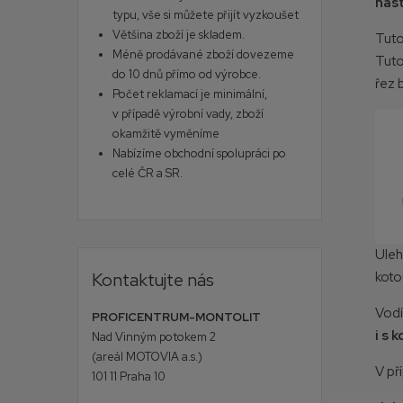
nás
typu, vše si můžete přijít vyzkoušet
Většina zboží je skladem.
Tuto
Méně prodávané zboží dovezeme
Tuto
do 10 dnů přímo od výrobce.
řez 
Počet reklamací je minimální,
v případě výrobní vady, zboží
okamžitě vyměníme
Nabízíme obchodní spolupráci po
celé ČR a SR.
Uleh
Kontaktujte nás
koto
Vodí
PROFICENTRUM-MONTOLIT
i s 
Nad Vinným potokem 2
(areál MOTOVIA a.s.)
V př
101 11 Praha 10