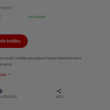
e
:
1 595 Kč
č
SKLADEM
H
 do košíku
niverzální vodítko pro přesné řezání diamantovými
á verze.
popis
e odborníka
Sdílet