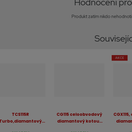
Hodnocení pr
Produkt zatím nikdo nehodnotil
Souvisejíc
AKCE
TCS115R
CG115 celoobvodový
CGX115,
Turbo,diamantový
diamantový kotouč
diaman
kotouč na jemnou a
na jemnou a tvrdou
DNA n