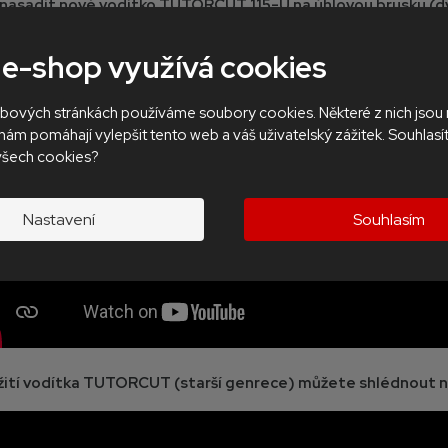
 nasadit nové vodítko TUTORCUT 115-U na úhlovou brusku (d
 e-shop využívá cookies
bových stránkách používáme soubory cookies. Některé z nich jsou
nám pomáhají vylepšit tento web a váš uživatelský zážitek. Souhlasí
všech cookies?
Nastavení
Souhlasím
žití vodítka TUTORCUT (starší genrece) můžete shlédnout n