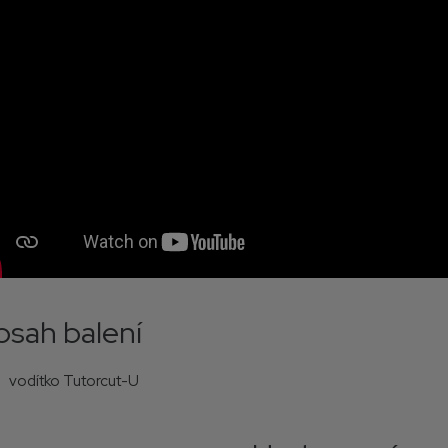
sah balení
vodítko Tutorcut-U