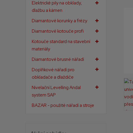
Elektrické pily na obklady,
a
dlažbu a kámen
Diamantové korunky a frézy
Diamantové kotouče profi
Kotouče standard na stavební
materiály
Diamantové brusné nářadí
Doplňkové nářadí pro
obkladače a dlaždiče
Nivelační Levelling Andal
system SAP
BAZAR - použité nářadí a stroje