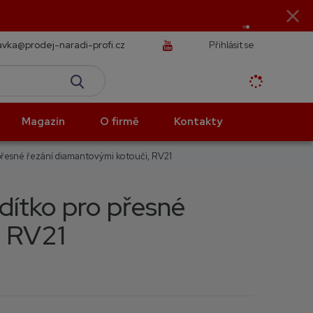
vka@prodej-naradi-profi.cz
Přihlásit se
K
Vyhledat
d
o
h
Magazín
O firmě
Kontakty
l
e
 přesné řezání diamantovými kotouči, RV21
d
á
,
odítko pro přesné
t
, RV21
e
n
n
a
j
d