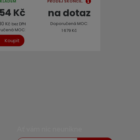
KLADEM
PRODEJ SKONČIL.
iku a kámen
keramiku a kámen
554 Kč
na dotaz
Doporučená MOC:
,30 Kč
bez DPH
ručená MOC:
1 679 Kč
1 730 Kč
Koupit
Ať vám nic neunikne