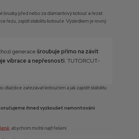
lové brusky před nebo za
diamantový kotouč a řezat
.
 řezu, zajistí stabilitu kotouče. Výsledkem je rovný
dchozí generace
šroubuje přímo na závit
zuje vibrace a nepřesnosti
. TUTORCUT-
 do dlaždice zařezávat kotoučem a jak zajistit stabilitu
oručujeme ihned vyzkoušet namontování
dleně
, abychom mohli najít řešení.