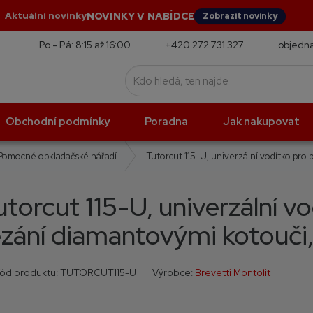
NOVINKY V NABÍDCE
Aktuální novinky
Zobrazit novinky
Po - Pá: 8:15 až 16:00
+420 272 731 327
objedna
Obchodní podmínky
Poradna
Jak nakupovat
Tutorcut 115-U, univerzální vodítko pro
Pomocné obkladačské nářadí
utorcut 115-U, univerzální v
ezání diamantovými kotouči
K
K
ód produktu:
TUTORCUT115-U
Výrobce:
Brevetti Montolit
ó
ó
d
d