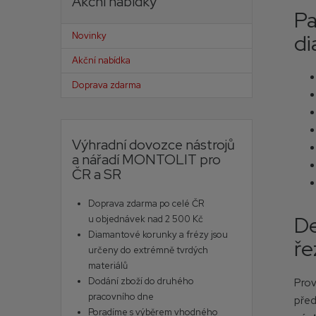
Akční nabídky
Pa
di
Novinky
Akční nabídka
Doprava zdarma
Výhradní dovozce nástrojů
a nářadí MONTOLIT pro
ČR a SR
Doprava zdarma po celé ČR
De
u objednávek nad 2 500 Kč
Diamantové korunky a frézy jsou
ře
určeny do extrémně tvrdých
materiálů
Dodání zboží do druhého
Prov
pracovního dne
pře
Poradíme s výběrem vhodného