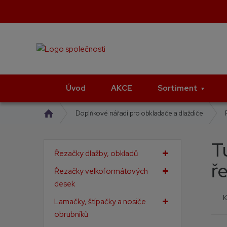
Úvod
AKCE
Sortiment
Ú
Doplňkové nářadí pro obkladače a dlaždiče
v
o
T
d
Řezačky dlažby, obkladů
n
ř
í
Řezačky velkoformátových
s
desek
t
K
Lamačky, štípačky a nosiče
r
a
obrubníků
n