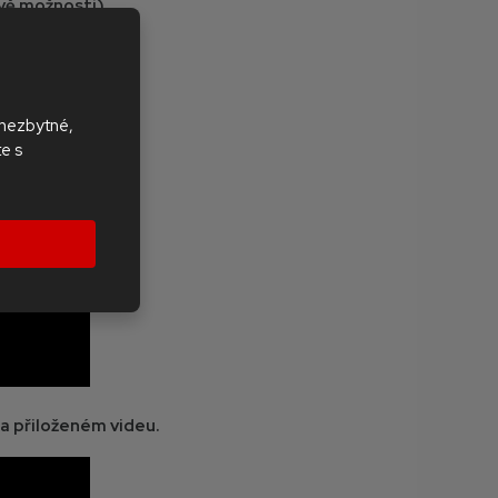
vě možnosti).
 nezbytné,
te s
a přiloženém videu.