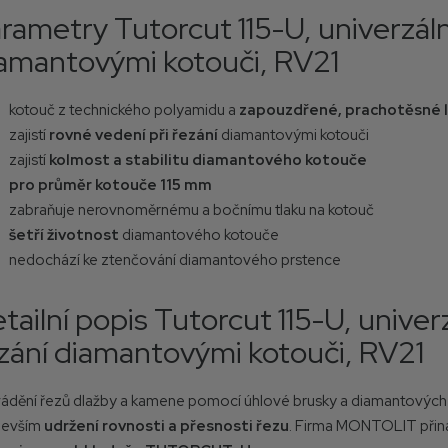
rametry Tutorcut 115-U, univerzáln
5
-
amantovými kotouči, RV21
U
kotouč z technického polyamidu a
zapouzdřené, prachotěsné l
zajistí
rovné vedení při řezání
diamantovými kotouči
zajistí
kolmost a stabilitu diamantového kotouče
pro průměr kotouče 115 mm
zabraňuje nerovnoměrnému a bočnímu tlaku na kotouč
šetří životnost
diamantového kotouče
nedochází ke ztenčování diamantového prstence
tailní popis Tutorcut 115-U, univer
zání diamantovými kotouči, RV21
ádění řezů dlažby a kamene pomocí úhlové brusky a diamantových
devším
udržení rovnosti a přesnosti řezu
. Firma MONTOLIT přiná