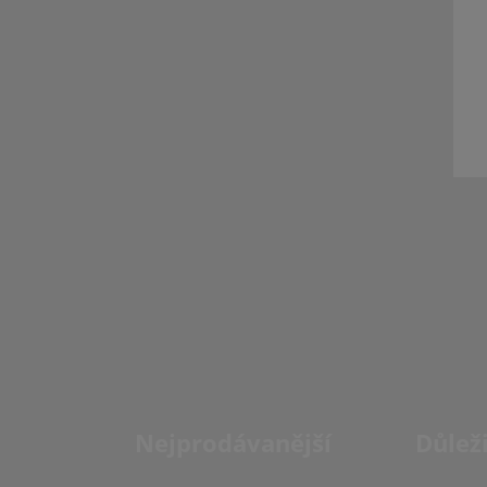
Nejprodávanější
Důlež