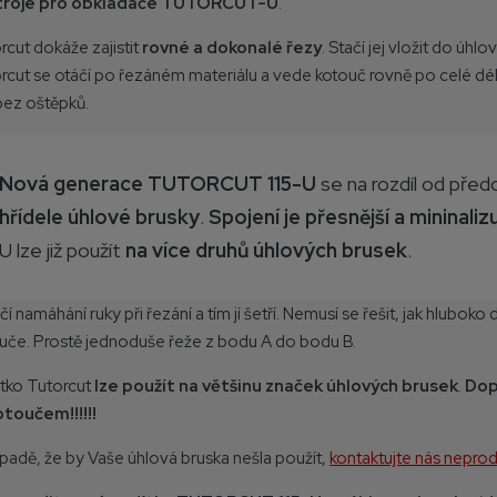
troje pro obkladače TUTORCUT-U
.
rcut dokáže zajistit
rovné a dokonalé řezy
. Stačí jej vložit do úh
rcut se otáčí po řezáném materiálu a vede kotouč rovně po celé délce
bez oštěpků.
Nová generace TUTORCUT 115-U
se na rozdíl od pře
hřídele úhlové brusky
.
Spojení je přesnější a mininali
U lze již použít
na více druhů úhlových brusek
.
čí namáhání ruky při řezání a tím jí šetří. Nemusí se řešit, jak hluboko
uče. Prostě jednoduše řeže z bodu A do bodu B.
tko Tutorcut
lze použít na většinu značek úhlových brusek
.
Dop
kotoučem!!!!!!
ípadě, že by Vaše úhlová bruska nešla použít,
kontaktujte nás nepro