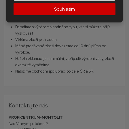
Doprava zdarma po celé ČR u objednávek nad 2 500 Kč
Diamantové korunky a frézy jsou určeny do extrémně
Souhlasím
tvrdých materiálů
Dodání zboží do druhého pracovního dne
Poradíme s výběrem vhodného typu, vše si můžete přijít
vyzkoušet
Většina zboží je skladem.
Méně prodávané zboží dovezeme do 10 dnů přímo od
výrobce.
Počet reklamací je minimální, v případě výrobní vady, zboží
okamžitě vyměníme
Nabízíme obchodní spolupráci po celé ČR a SR.
Kontaktujte nás
PROFICENTRUM-MONTOLIT
Nad Vinným potokem 2