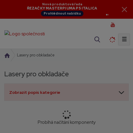
Nová produktová řada
ŘEZAČKY MASTERPIUMA P5 ITALICA
Prohlédnout nabídku
☰
V
y
h
Ú
Lasery pro obkladače
l
v
o
e
Lasery pro obkladače
d
d
n
a
í
t
Zobrazit popis kategorie
s
t
r
a
n
Probíhá načítání komponenty
a