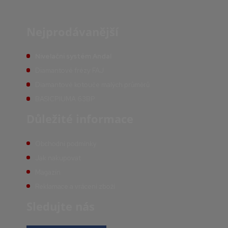
Nejprodávanější
Nivelační systém Andal
Diamantové frézy FAJ
Diamantové kotouče malých průměrů
BASICPIUMA 63BP
Důležité informace
Obchodní podmínky
Jak nakupovat
Magazín
Reklamace a vrácení zboží
Sledujte nás