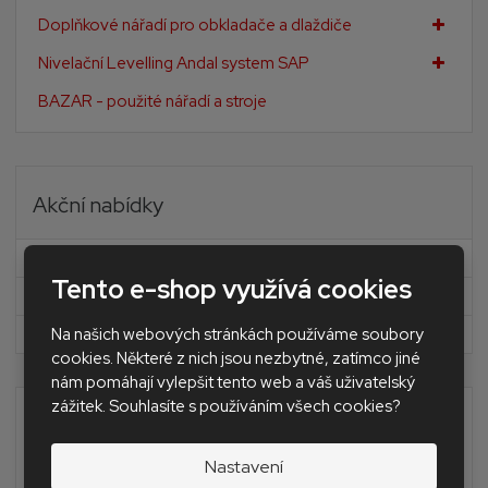
Doplňkové nářadí pro obkladače a dlaždiče
Nivelační Levelling Andal system SAP
BAZAR - použité nářadí a stroje
Akční nabídky
Novinky
Tento e-shop využívá cookies
Akční nabídka
Na našich webových stránkách používáme soubory
Doprava zdarma
cookies. Některé z nich jsou nezbytné, zatímco jiné
nám pomáhají vylepšit tento web a váš uživatelský
zážitek. Souhlasíte s používáním všech cookies?
Výhradní dovozce nástrojů a nářadí
MONTOLIT pro ČR a SR
Nastavení