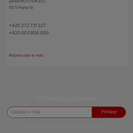
(areál MOTOVIA a.s.)
101 11 Praha 10
+420 272 731 327
+420 603 806 059
Pošlete nám e-mail
Ať vám nic neunikne
Přihlásit
Souhlasím se
zpracováním osobních údajů
.