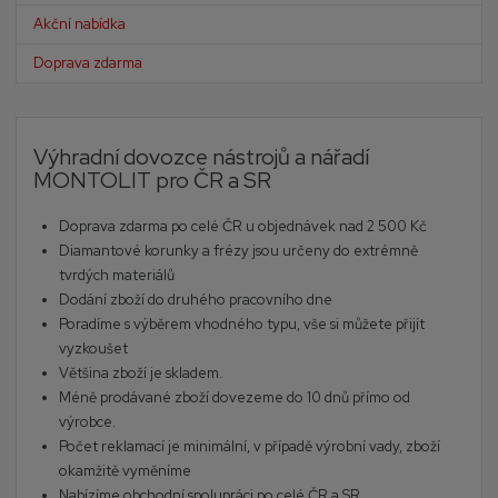
Akční nabídka
Doprava zdarma
Výhradní dovozce nástrojů a nářadí
MONTOLIT pro ČR a SR
Doprava zdarma po celé ČR u objednávek nad 2 500 Kč
Diamantové korunky a frézy jsou určeny do extrémně
tvrdých materiálů
Dodání zboží do druhého pracovního dne
Poradíme s výběrem vhodného typu, vše si můžete přijít
vyzkoušet
Většina zboží je skladem.
Méně prodávané zboží dovezeme do 10 dnů přímo od
výrobce.
Počet reklamací je minimální, v případě výrobní vady, zboží
okamžitě vyměníme
Nabízíme obchodní spolupráci po celé ČR a SR.