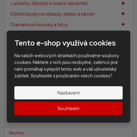
Lamačky, štípačky a nosiče obrubníků
Elektrické pily na obklady, dlažbu a kámen
Diamantové korunky a frézy
Diamantové kotouče profi
Tento e-shop využívá cookies
Kotouče standard na stavební materiály
Na našich webových stránkách používáme soubory
Diamantové brusné nářadí
cookies. Některé z nich jsou nezbytné, zatímco jiné
Doplňkové nářadí pro obkladače a dlaždiče
nám pomáhají vylepšit tento web a váš uživatelský
zážitek. Souhlasíte s používáním všech cookies?
Nivelační Levelling Andal system SAP
BAZAR - použité nářadí a stroje
Nastavení
Souhlasím
Akční nabídky
Novinky