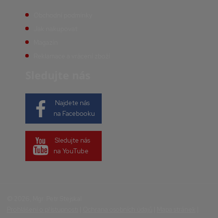
Obchodní podmínky
Jak nakupovat
Magazín
Reklamace a vrácení zboží
Sledujte nás
Najdete nás
na Facebooku
Sledujte nás
na YouTube
© 2026, Mgr. Petr Stejskal
Prohlášení o přístupnosti
|
Ochrana osobních údajů
|
Mapa stránek
|