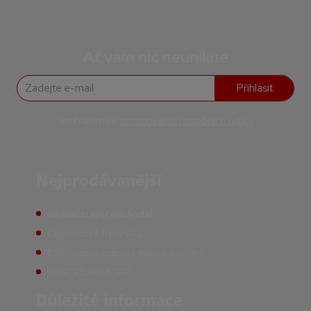
Ať vám nic neunikne
Přihlásit
Souhlasím se
zpracováním osobních údajů
.
Nejprodávanější
Nivelační systém Andal
Diamantové frézy FAJ
Diamantové kotouče malých průměrů
BASICPIUMA 63BP
Důležité informace