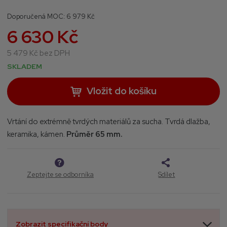
7
Doporučená MOC:
6 979 Kč
4
6 630 Kč
0
4
5 479 Kč bez DPH
SKLADEM
Vložit do košíku
Vrtání do extrémně tvrdých materiálů za sucha. Tvrdá dlažba,
keramika, kámen.
Průměr 65 mm.
Zeptejte se odborníka
Sdílet
Zobrazit specifikační body