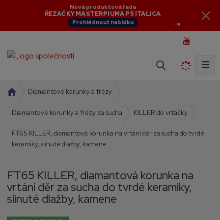
Aktuální novinky
Nová produktová řada
NOVINKY V NABÍDCE
ŘEZAČKY MASTERPIUMA P5 ITALICA
Zobrazit novinky
Prohlédnout nabídku
☰
V
y
h
Ú
Diamantové korunky a frézy
l
v
o
Diamantové korunky a frézy za sucha
KILLER do vrtačky
e
d
d
FT65 KILLER, diamantová korunka na vrtání děr za sucha do tvrdé
n
a
keramiky, slinuté dlažby, kamene
í
t
s
t
FT65 KILLER, diamantová korunka na
r
vrtání děr za sucha do tvrdé keramiky,
a
slinuté dlažby, kamene
n
a