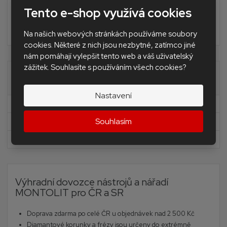
Tento e-shop využívá cookies
Nivelační Levelling Andal system SAP
BAZAR - použité nářadí a stroje
Na našich webových stránkách používáme soubory
cookies. Některé z nich jsou nezbytné, zatímco jiné
nám pomáhají vylepšit tento web a váš uživatelský
zážitek. Souhlasíte s používáním všech cookies?
Akční nabídky
Nastavení
Novinky
Souhlasím
Akční nabídka
Doprava zdarma
Výhradní dovozce nástrojů a nářadí
MONTOLIT pro ČR a SR
Doprava zdarma po celé ČR u objednávek nad 2 500 Kč
Diamantové korunky a frézy jsou určeny do extrémně