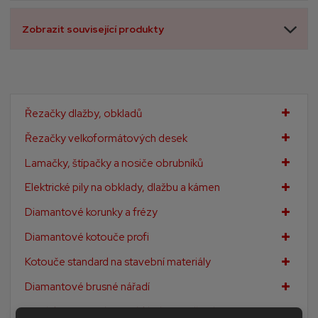
Zobrazit související produkty
Řezačky dlažby, obkladů
Řezačky velkoformátových desek
Lamačky, štípačky a nosiče obrubníků
Elektrické pily na obklady, dlažbu a kámen
Diamantové korunky a frézy
Diamantové kotouče profi
Kotouče standard na stavební materiály
Diamantové brusné nářadí
Doplňkové nářadí pro obkladače a dlaždiče