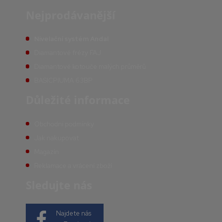
Nejprodávanější
Nivelační systém Andal
Diamantové frézy FAJ
Diamantové kotouče malých průměrů
BASICPIUMA 63BP
Důležité informace
Obchodní podmínky
Jak nakupovat
Magazín
Reklamace a vrácení zboží
Sledujte nás
Najdete nás