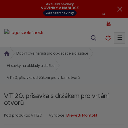
Aktuální novinky
NOVINKY V NABÍDCE
Zobrazit novinky
☰
V
y
h
Ú
Doplňkové nářadí pro obkladače a dlaždiče
l
v
o
Přísavky na obklady a dlažbu
e
d
d
VT120, přísavka s držákem pro vrtání otvorů
n
a
í
t
s
VT120, přísavka s držákem pro vrtání
t
otvorů
r
a
K
K
Kód produktu:
VT120
Výrobce:
Brevetti Montolit
n
ó
ó
a
d
d