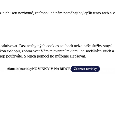
ich jsou nezbytné, zatímco jiné nám pomáhají vylepšit tento web a vá
deaktivovat. Bez nezbytných cookies souborů nelze naše služby smyslu
n e-shopu, zobrazovat Vám relevantní reklamu na sociálních sítích a 
hop používáte. S jejich pomocí ho můžeme zlepšovat.
Aktuální novinky
NOVINKY V NABÍDCE
Zobrazit novinky