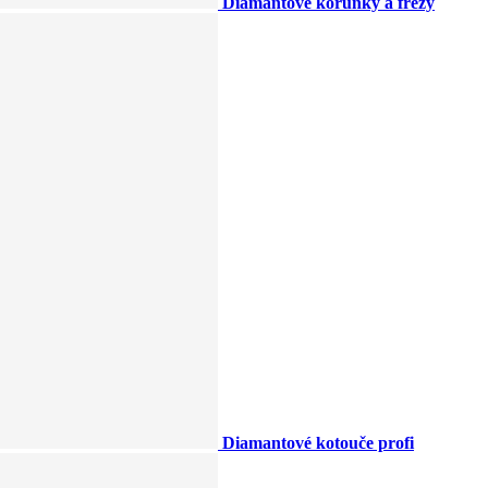
Diamantové korunky a frézy
Diamantové kotouče profi