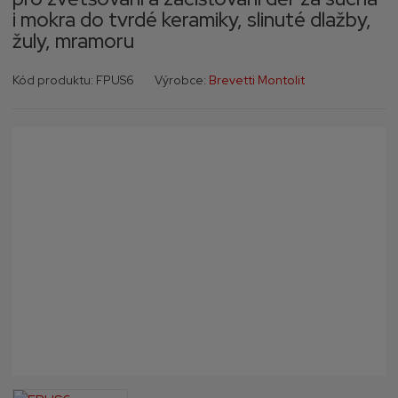
i mokra do tvrdé keramiky, slinuté dlažby,
žuly, mramoru
K
K
Kód produktu:
FPUS6
Výrobce:
Brevetti Montolit
ó
ó
d
d
v
d
ý
o
r
d
o
a
b
v
c
a
e
t
:
e
8
l
0
e
2
:
3
F
7
P
4
U