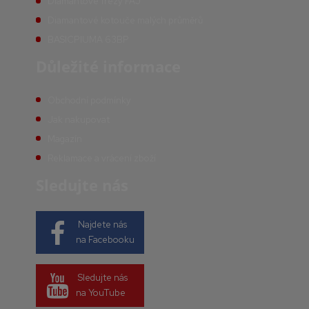
Diamantové frézy FAJ
Diamantové kotouče malých průměrů
BASICPIUMA 63BP
Důležité informace
Obchodní podmínky
Jak nakupovat
Magazín
Reklamace a vrácení zboží
Sledujte nás
Najdete nás
na Facebooku
Sledujte nás
na YouTube