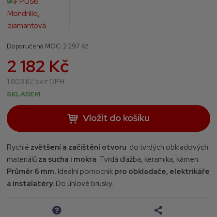
3
S
0
6
2
4
Doporučená MOC:
2 297 Kč
3
2 182 Kč
2
6
1 803 Kč bez DPH
SKLADEM
Vložit do košíku
Rychlé
zvětšení
a začištění
otvoru
do tvrdých obkladových
materiálů
za sucha i mokra
. Tvrdá dlažba, keramika, kámen.
Průměr 6 mm.
Ideální pomocník
pro
obkladače,
elektrikáře
a instalatéry.
Do úhlové brusky.