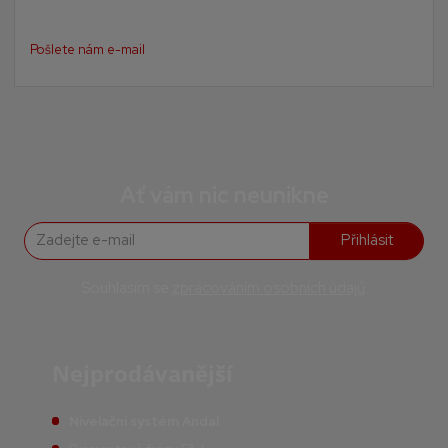
Pošlete nám e-mail
Ať vám nic neunikne
Přihlásit
Souhlasím se
zpracováním osobních údajů
.
Nejprodávanější
Nivelační systém Andal