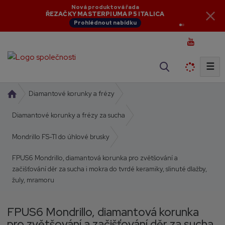
Aktuální novinky
Nová produktová řada
NOVINKY V NABÍDCE
ŘEZAČKY MASTERPIUMA P5 ITALICA
Zobrazit novinky
Prohlédnout nabídku
☰
V
y
h
Ú
Diamantové korunky a frézy
l
v
o
Diamantové korunky a frézy za sucha
e
d
d
Mondrillo FS-TI do úhlové brusky
n
a
í
t
FPUS6 Mondrillo, diamantová korunka pro zvětšování a
s
začišťování děr za sucha i mokra do tvrdé keramiky, slinuté dlažby,
t
žuly, mramoru
r
a
n
FPUS6 Mondrillo, diamantová korunka
a
pro zvětšování a začišťování děr za sucha