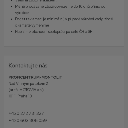
Většina zboží je skladem.
Méně prodávané zboží dovezeme do 10 dnů přímo od
výrobce.
Počet reklamací je minimální, v případě výrobní vady, zboží
okamžitě vyměníme
Nabízíme obchodní spolupráci po celé ČR a SR.
Kontaktujte nás
PROFICENTRUM-MONTOLIT
Nad Vinným potokem 2
(areál MOTOVIA a.s.)
101 11 Praha 10
+420 272 731 327
+420 603 806 059