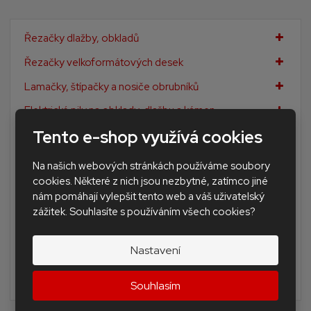
Řezačky dlažby, obkladů
Řezačky velkoformátových desek
Lamačky, štípačky a nosiče obrubníků
Elektrické pily na obklady, dlažbu a kámen
Tento e-shop využívá cookies
Diamantové korunky a frézy
Diamantové kotouče profi
Na našich webových stránkách používáme soubory
cookies. Některé z nich jsou nezbytné, zatímco jiné
Kotouče standard na stavební materiály
nám pomáhají vylepšit tento web a váš uživatelský
Diamantové brusné nářadí
zážitek. Souhlasíte s používáním všech cookies?
Doplňkové nářadí pro obkladače a dlaždiče
Nastavení
Nivelační Levelling Andal system SAP
BAZAR - použité nářadí a stroje
Souhlasím