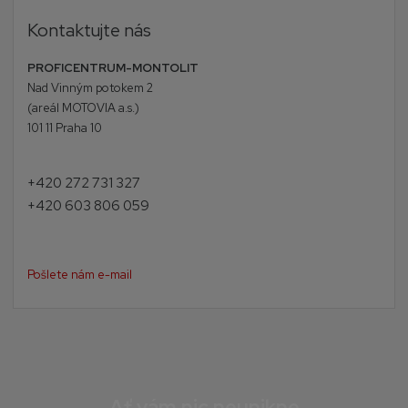
Kontaktujte nás
PROFICENTRUM-MONTOLIT
Nad Vinným potokem 2
(areál MOTOVIA a.s.)
101 11 Praha 10
+420 272 731 327
+420 603 806 059
Pošlete nám e-mail
Ať vám nic neunikne