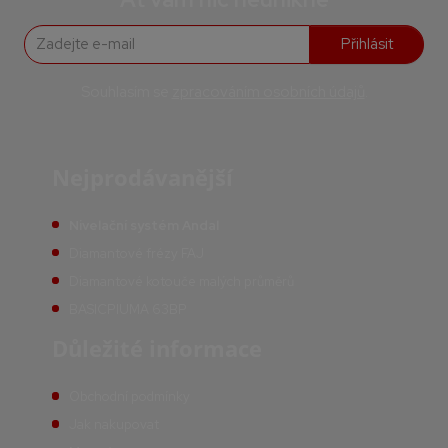
Přihlásit
Souhlasím se
zpracováním osobních údajů
.
Nejprodávanější
Nivelační systém Andal
Diamantové frézy FAJ
Diamantové kotouče malých průměrů
BASICPIUMA 63BP
Důležité informace
Obchodní podmínky
Jak nakupovat