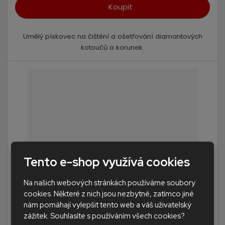
Koupit
Umělý pískovec na čištění a ošetřování diamantových
kotoučů a korunek.
Tento e-shop využívá cookies
Na našich webových stránkách používáme soubory
cookies. Některé z nich jsou nezbytné, zatímco jiné
395, čistící brus na diamantové nástroje
nám pomáhají vylepšit tento web a váš uživatelský
zážitek. Souhlasíte s používáním všech cookies?
PRODEJ SKONČIL.