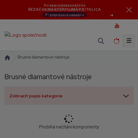
Aktuální novinky
NOVINKY V NABÍDCE
Zobrazit novinky
☰
V
y
h
Ú
Brusné diamantové nástroje
l
v
o
e
Brusné diamantové nástroje
d
d
n
a
í
t
Zobrazit popis kategorie
s
t
r
a
n
Probíhá načítání komponenty
a