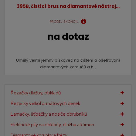
395B, čistící brus na diamantové nástroj...
PRODEJ SKONČIL.
na dotaz
Umělý velmi jemný pískovec na čištění a ošetřování
diamantových kotoučů a k...
Řezačky dlažby, obkladů
Řezačky velkoformátových desek
Lamačky, štípačky a nosiče obrubníků
Elektrické pily na obklady, dlažbu a kámen
Diamantové korunky a frézy