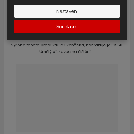
na dotaz
Nastavení
Souhlasím
Detail
Výroba tohoto produktu je ukončena, nahrazuje jej 395B.
Umělý pískovec na čištění ...