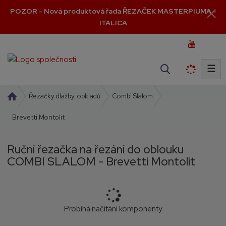
POZOR - Nová produktová řada ŘEZAČEK MASTERPIUMA -
ITALICA
☰
V
y
h
Ú
Řezačky dlažby, obkladů
Combi Slalom
l
v
Brevetti Montolit
o
e
d
d
n
a
Ruční řezačka na řezání do oblouku
í
t
COMBI SLALOM - Brevetti Montolit
s
t
r
a
n
Probíhá načítání komponenty
a