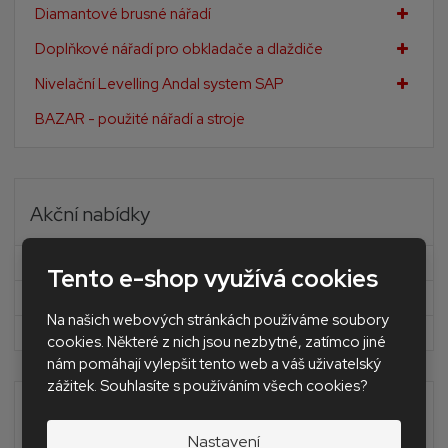
Diamantové brusné nářadí
Doplňkové nářadí pro obkladače a dlaždiče
Nivelační Levelling Andal system SAP
BAZAR - použité nářadí a stroje
Akční nabídky
Novinky
Tento e-shop využívá cookies
Akční nabídka
Na našich webových stránkách používáme soubory
Doprava zdarma
cookies. Některé z nich jsou nezbytné, zatímco jiné
nám pomáhají vylepšit tento web a váš uživatelský
zážitek. Souhlasíte s používáním všech cookies?
Výhradní dovozce nástrojů a nářadí
MONTOLIT pro ČR a SR
Nastavení