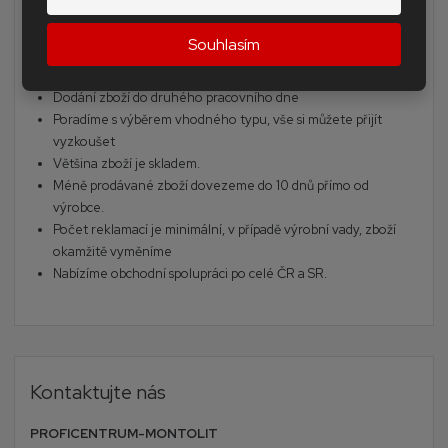
Doprava zdarma po celé ČR u objednávek nad 2 500 Kč
Souhlasím
Diamantové korunky a frézy jsou určeny do extrémně
tvrdých materiálů
Dodání zboží do druhého pracovního dne
Poradíme s výběrem vhodného typu, vše si můžete přijít
vyzkoušet
Většina zboží je skladem.
Méně prodávané zboží dovezeme do 10 dnů přímo od
výrobce.
Počet reklamací je minimální, v případě výrobní vady, zboží
okamžitě vyměníme
Nabízíme obchodní spolupráci po celé ČR a SR.
Kontaktujte nás
PROFICENTRUM-MONTOLIT