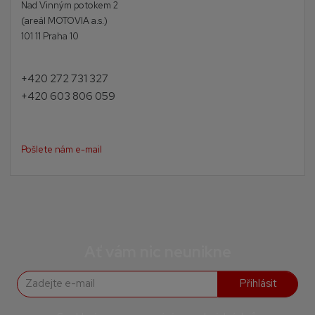
Nad Vinným potokem 2
(areál MOTOVIA a.s.)
101 11 Praha 10
+420 272 731 327
+420 603 806 059
Pošlete nám e-mail
Ať vám nic neunikne
Přihlásit