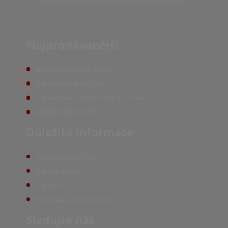
Souhlasím se
zpracováním osobních údajů
.
Nejprodávanější
Nivelační systém Andal
Diamantové frézy FAJ
Diamantové kotouče malých průměrů
BASICPIUMA 63BP
Důležité informace
Obchodní podmínky
Jak nakupovat
Magazín
Reklamace a vrácení zboží
Sledujte nás