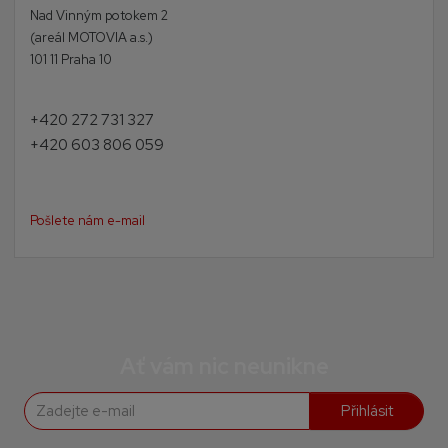
Nad Vinným potokem 2
(areál MOTOVIA a.s.)
101 11 Praha 10
+420 272 731 327
+420 603 806 059
Pošlete nám e-mail
Ať vám nic neunikne
Přihlásit