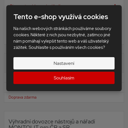
Diamantové brusné nářadí
Tento e-shop využívá cookies
Doplňkové nářadí pro obkladače a dlaždiče
Nivelační Levelling Andal system SAP
Na našich webových stránkách používáme soubory
cookies. Některé z nich jsou nezbytné, zatímco jiné
BAZAR - použité nářadí a stroje
nám pomáhají vylepšit tento web a váš uživatelský
zážitek. Souhlasíte s používáním všech cookies?
Akční nabídky
Nastavení
Novinky
Souhlasím
Akční nabídka
Doprava zdarma
Výhradní dovozce nástrojů a nářadí
MONTOLIT pro ČR a SR