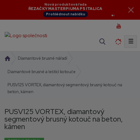
Aktuální novinky
Nová produktová řada
NOVINKY V NABÍDCE
ŘEZAČKY MASTERPIUMA P5 ITALICA
Zobrazit novinky
Prohlédnout nabídku
☰
V
y
h
Ú
Diamantové brusné nářadí
l
v
o
Diamantové brusné a leštící kotouče
e
d
d
PUSV125 VORTEX, diamantový segmentový brusný kotouč na
n
a
beton, kámen
í
t
s
t
PUSV125 VORTEX, diamantový
r
segmentový brusný kotouč na beton,
a
kámen
n
a