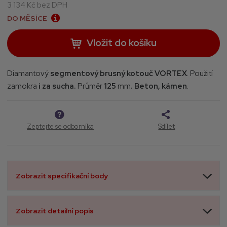
3 134 Kč bez DPH
2
5
DO MĚSÍCE
3
6
Vložit do košíku
0
Diamantový
segmentový brusný kotouč
VORTEX
. Použití
za
mokra
i za sucha.
Průměr
125
mm
. Beton, kámen
.
Zeptejte se odborníka
Sdílet
Zobrazit specifikační body
Zobrazit detailní popis