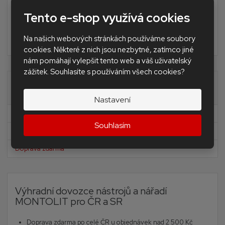
Doplňkové nářadí pro obkladače a dlaždiče
Tento e-shop využívá cookies
Nivelační Levelling Andal system SAP
Na našich webových stránkách používáme soubory
BAZAR - použité nářadí a stroje
cookies. Některé z nich jsou nezbytné, zatímco jiné
nám pomáhají vylepšit tento web a váš uživatelský
zážitek. Souhlasíte s používáním všech cookies?
Akční nabídky
Nastavení
Novinky
Souhlasím
Akční nabídka
Doprava zdarma
Výhradní dovozce nástrojů a nářadí
MONTOLIT pro ČR a SR
Doprava zdarma po celé ČR u objednávek nad 2 500 Kč