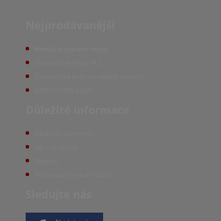
Nejprodávanější
Nivelační systém Andal
Diamantové frézy FAJ
Diamantové kotouče malých průměrů
BASICPIUMA 63BP
Důležité informace
Obchodní podmínky
Jak nakupovat
Magazín
Reklamace a vrácení zboží
Sledujte nás