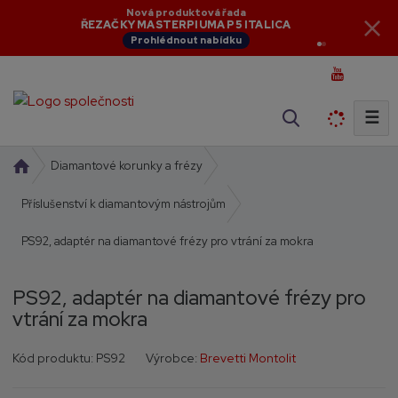
Nová produktová řada
Aktuální novinky
ŘEZAČKY MASTERPIUMA P5 ITALICA
NOVINKY V NABÍDCE
Prohlédnout nabídku
Zobrazit novinky
☰
V
y
h
Ú
Diamantové korunky a frézy
l
v
o
Příslušenství k diamantovým nástrojům
e
d
d
PS92, adaptér na diamantové frézy pro vtrání za mokra
n
a
í
t
s
PS92, adaptér na diamantové frézy pro
t
vtrání za mokra
r
a
K
K
Kód produktu:
PS92
Výrobce:
Brevetti Montolit
n
ó
ó
a
d
d