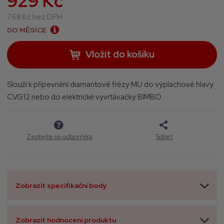
929 Kč
2
768 Kč bez DPH
DO MĚSÍCE
Vložit do košíku
Slouží k připevnění diamantové frézy MU do výplachové hlavy
CVG12 nebo do elektrické vyvrtávačky BIMBO.
Zeptejte se odborníka
Sdílet
Zobrazit specifikační body
Zobrazit hodnocení produktu