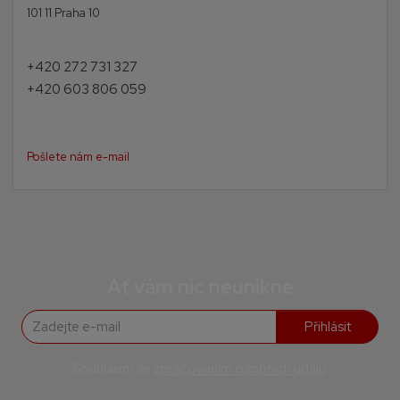
101 11 Praha 10
+420 272 731 327
+420 603 806 059
Pošlete nám e-mail
Ať vám nic neunikne
Přihlásit
Souhlasím se
zpracováním osobních údajů
.