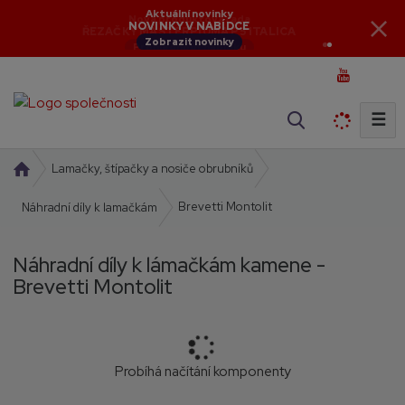
Aktuální novinky
NOVINKY V NABÍDCE
Zobrazit novinky
☰
V
y
h
Ú
Lamačky, štípačky a nosiče obrubníků
l
v
Brevetti Montolit
o
Náhradní díly k lamačkám
e
d
d
n
a
Náhradní díly k lámačkám kamene -
í
t
Brevetti Montolit
s
t
r
a
n
Probíhá načítání komponenty
a