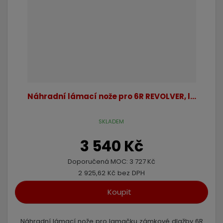
Náhradní lámací nože pro 6R REVOLVER, l...
SKLADEM
3 540 Kč
Doporučená MOC:
3 727 Kč
2 925,62 Kč bez DPH
Koupit
Náhradní lámací nože pro lamačku zámkové dlažby 6R