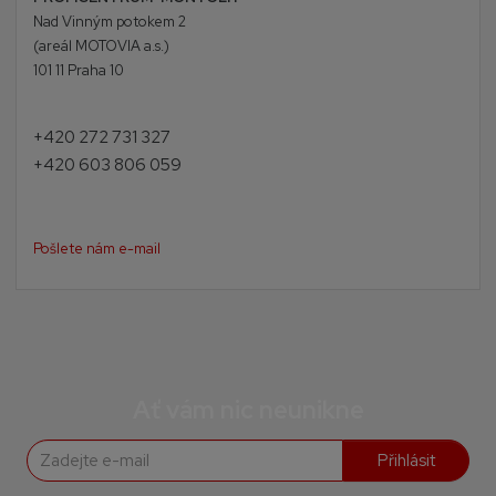
Nad Vinným potokem 2
(areál MOTOVIA a.s.)
101 11 Praha 10
+420 272 731 327
+420 603 806 059
Pošlete nám e-mail
Ať vám nic neunikne
Přihlásit