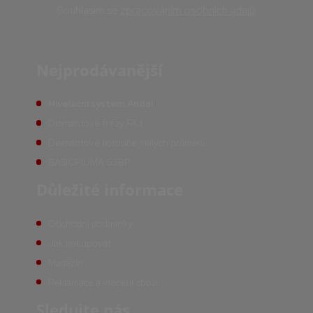
Souhlasím se
zpracováním osobních údajů
.
Nejprodávanější
Nivelační systém Andal
Diamantové frézy FAJ
Diamantové kotouče malých průměrů
BASICPIUMA 63BP
Důležité informace
Obchodní podmínky
Jak nakupovat
Magazín
Reklamace a vrácení zboží
Sledujte nás