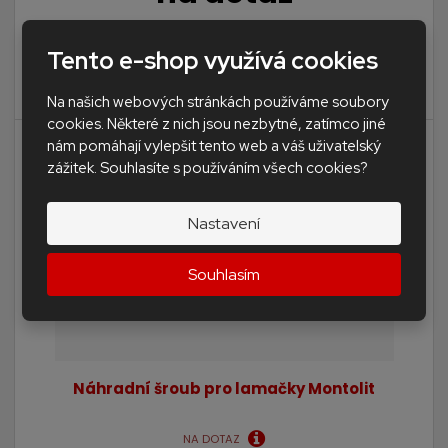
Tento e-shop využívá cookies
Náhradní lámací nože pro lamačku zámkové dlažby
4 (mechanická) a 4H (hydrau...
Na našich webových stránkách používáme soubory
cookies. Některé z nich jsou nezbytné, zatímco jiné
nám pomáhají vylepšit tento web a váš uživatelský
zážitek. Souhlasíte s používáním všech cookies?
Nastavení
Souhlasím
Náhradní šroub pro lamačky Montolit
NA DOTAZ