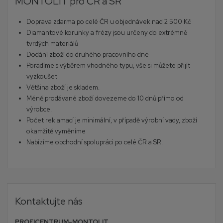
MONTOLIT pro ČR a SR
Doprava zdarma po celé ČR u objednávek nad 2 500 Kč
Diamantové korunky a frézy jsou určeny do extrémně
tvrdých materiálů
Dodání zboží do druhého pracovního dne
Poradíme s výběrem vhodného typu, vše si můžete přijít
vyzkoušet
Většina zboží je skladem.
Méně prodávané zboží dovezeme do 10 dnů přímo od
výrobce.
Počet reklamací je minimální, v případě výrobní vady, zboží
okamžitě vyměníme
Nabízíme obchodní spolupráci po celé ČR a SR.
Kontaktujte nás
PROFICENTRUM-MONTOLIT