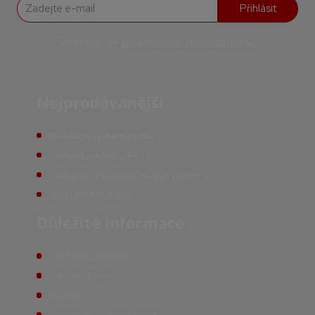
Přihlásit
Souhlasím se
zpracováním osobních údajů
.
Nejprodávanější
Nivelační systém Andal
Diamantové frézy FAJ
Diamantové kotouče malých průměrů
BASICPIUMA 63BP
Důležité informace
Obchodní podmínky
Jak nakupovat
Magazín