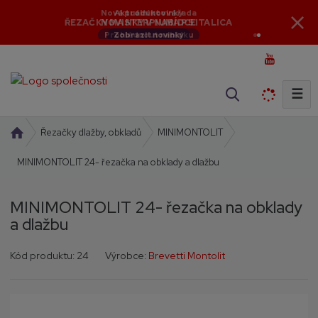
Aktuální novinky
Nová produktová řada
NOVINKY V NABÍDCE
ŘEZAČKY MASTERPIUMA P5 ITALICA
Zobrazit novinky
Prohlédnout nabídku
☰
V
y
h
Ú
Řezačky dlažby, obkladů
MINIMONTOLIT
l
v
MINIMONTOLIT 24- řezačka na obklady a dlažbu
o
e
d
d
n
a
MINIMONTOLIT 24- řezačka na obklady
í
t
a dlažbu
s
t
K
K
Kód produktu:
24
Výrobce:
Brevetti Montolit
r
ó
ó
a
d
d
n
v
d
a
ý
o