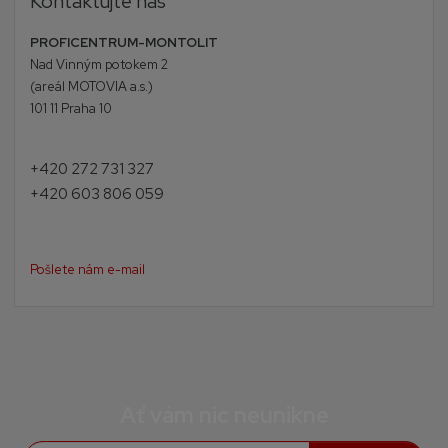
Kontaktujte nás
PROFICENTRUM-MONTOLIT
Nad Vinným potokem 2
(areál MOTOVIA a.s.)
101 11 Praha 10
+420 272 731 327
+420 603 806 059
Pošlete nám e-mail
Ať vám nic neunikne