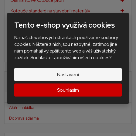
Diamantové kotouče profi
Kotouče standard na stavební materiály
Diamantové brusné nářadí
Tento e-shop využívá cookies
Doplňkové nářadí pro obkladače a dlaždiče
Na našich webových stránkách používáme soubory
Nivelační Levelling Andal system SAP
cookies. Některé z nich jsou nezbytné, zatímco jiné
nám pomáhají vylepšit tento web a váš uživatelský
BAZAR - použité nářadí a stroje
zážitek. Souhlasíte s používáním všech cookies?
Nastavení
Akční nabídky
Souhlasím
Novinky
Akční nabídka
Doprava zdarma