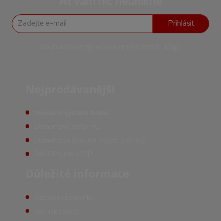
Ať vám nic neunikne
Přihlásit
Souhlasím se
zpracováním osobních údajů
.
Nejprodávanější
Nivelační systém Andal
Diamantové frézy FAJ
Diamantové kotouče malých průměrů
BASICPIUMA 63BP
Důležité informace
Obchodní podmínky
Jak nakupovat