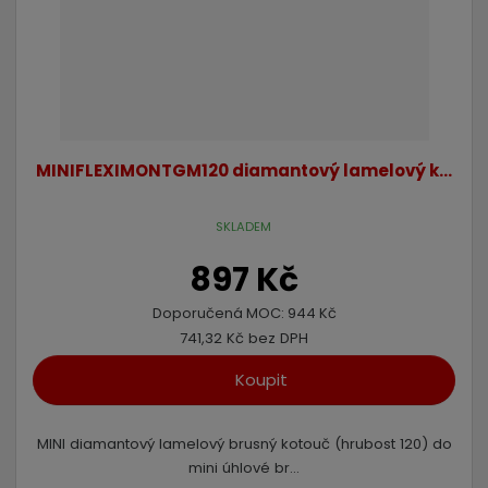
MINIFLEXIMONTGM120 diamantový lamelový k...
SKLADEM
897 Kč
Doporučená MOC:
944 Kč
741,32 Kč bez DPH
Koupit
MINI diamantový lamelový brusný kotouč (hrubost 120) do
mini úhlové br...