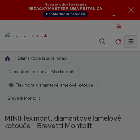
Aktuální novinky
Nová produktová řada
NOVINKY V NABÍDCE
ŘEZAČKY MASTERPIUMA P5 ITALICA
Zobrazit novinky
Prohlédnout nabídku
☰
V
y
h
Ú
Diamantové brusné nářadí
l
v
o
Diamantové brusné a leštící kotouče
e
d
d
MINIFleximont, diamantové lamelové kotouče
n
a
í
t
Brevetti Montolit
s
t
r
MINIFleximont, diamantové lamelové
a
kotouče - Brevetti Montolit
n
a