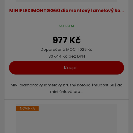
ů
i
i
MINIFLEXIMONTGG60 diamantový lamelový ko...
s
s
SKLADEM
977 Kč
Doporučená MOC:
1 029 Kč
807,44 Kč bez DPH
Koupit
MINI diamantový lamelový brusný kotouč (hrubost 60) do
mini úhlové bru...
NOVINKA