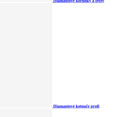
Diamantové korunky a frézy
Diamantové kotouče profi