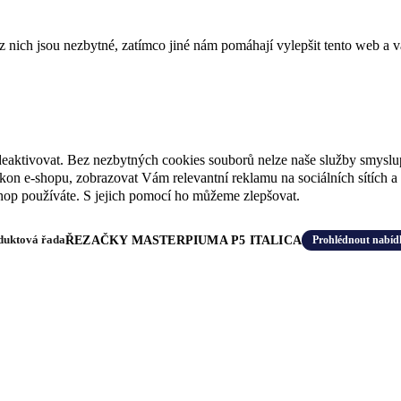
ich jsou nezbytné, zatímco jiné nám pomáhají vylepšit tento web a vá
deaktivovat. Bez nezbytných cookies souborů nelze naše služby smyslu
n e-shopu, zobrazovat Vám relevantní reklamu na sociálních sítích a 
hop používáte. S jejich pomocí ho můžeme zlepšovat.
Aktuální novinky
NOVINKY V NABÍDCE
Zobrazit novinky