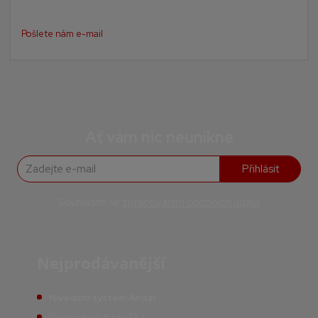
Pošlete nám e-mail
Ať vám nic neunikne
Přihlásit
Souhlasím se
zpracováním osobních údajů
.
Nejprodávanější
Nivelační systém Andal
Diamantové frézy FAJ