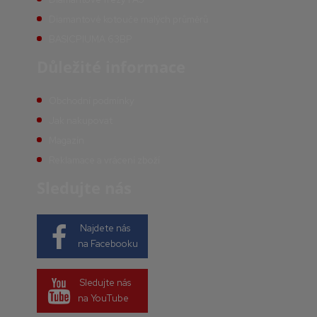
Diamantové kotouče malých průměrů
BASICPIUMA 63BP
Důležité informace
Obchodní podmínky
Jak nakupovat
Magazín
Reklamace a vrácení zboží
Sledujte nás
Najdete nás
na Facebooku
Sledujte nás
na YouTube