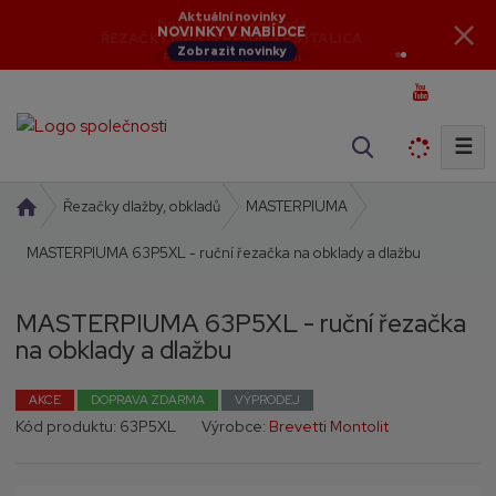
Aktuální novinky
NOVINKY V NABÍDCE
Zobrazit novinky
☰
V
y
h
Ú
Řezačky dlažby, obkladů
MASTERPIUMA
l
v
MASTERPIUMA 63P5XL - ruční řezačka na obklady a dlažbu
o
e
d
d
n
a
MASTERPIUMA 63P5XL - ruční řezačka
í
t
na obklady a dlažbu
s
t
r
AKCE
DOPRAVA ZDARMA
VÝPRODEJ
K
K
a
Kód produktu:
63P5XL
Výrobce:
Brevetti Montolit
ó
ó
n
d
d
a