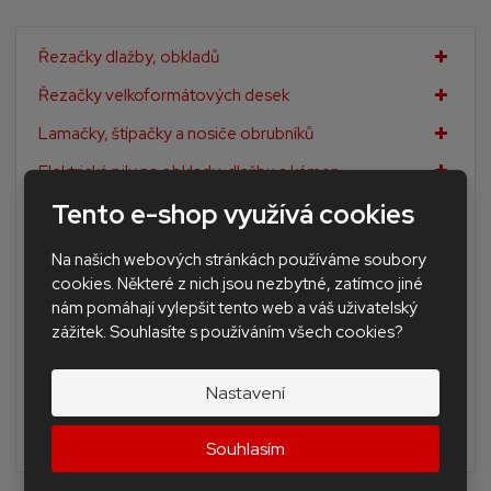
Řezačky dlažby, obkladů
Řezačky velkoformátových desek
Lamačky, štípačky a nosiče obrubníků
Elektrické pily na obklady, dlažbu a kámen
Tento e-shop využívá cookies
Diamantové korunky a frézy
Diamantové kotouče profi
Na našich webových stránkách používáme soubory
cookies. Některé z nich jsou nezbytné, zatímco jiné
Kotouče standard na stavební materiály
nám pomáhají vylepšit tento web a váš uživatelský
Diamantové brusné nářadí
zážitek. Souhlasíte s používáním všech cookies?
Doplňkové nářadí pro obkladače a dlaždiče
Nastavení
Nivelační Levelling Andal system SAP
BAZAR - použité nářadí a stroje
Souhlasím