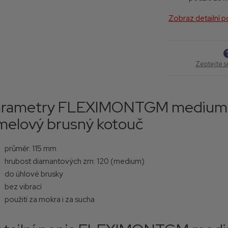
T
Zobraz detailní 
G
M
Zeptejte s
arametry FLEXIMONTGM medium (
melový brusný kotouč
průměr: 115 mm
hrubost diamantových zrn: 120 (medium)
do úhlové brusky
bez vibrací
použití za mokra i za sucha