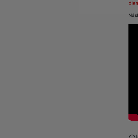
dia
Nás
Ob