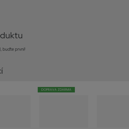
oduktu
, buďte první!
í
DOPRAVA ZDARMA