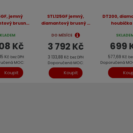
5GF, jemný
STL125GF jemný,
DT200, diam
tový brusný
diamantový brusný a
houbička
 na slinutou
řezný kotouč
zabrušování
KLADEM
DO MĚSÍCE
SKLADE
 žulu, mramor,
obkladů, dlažb
108 Kč
699 
3 792 Kč
jemný
mramor
,15 Kč
577,69 Kč
3 133,88 Kč
bez DPH
be
bez DPH
ručená MOC:
Doporučená MO
Doporučená MOC:
2 219 Kč
3 992 Kč
Koupit
Koup
Koupit