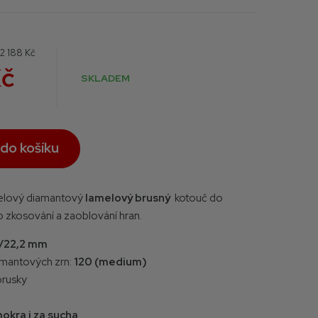
e
:
2 188 Kč
Kč
SKLADEM
 do košíku
čelový diamantový
lamelový brusný
kotouč
do
o
zkosování a zaoblování hran
.
5/22,2 mm
amantových zrn:
120 (medium)
brusky
okra i za sucha