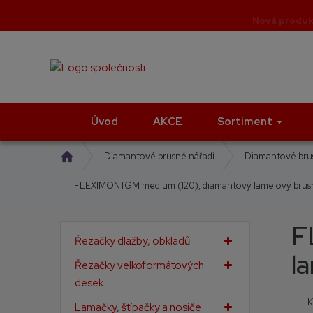
Úvod
AKCE
Sortiment
Ú
Diamantové brusné nářadí
Diamantové brus
v
FLEXIMONTGM medium (120), diamantový lamelový brus
o
d
n
F
í
Řezačky dlažby, obkladů
s
l
t
Řezačky velkoformátových
r
desek
a
K
Lamačky, štípačky a nosiče
n