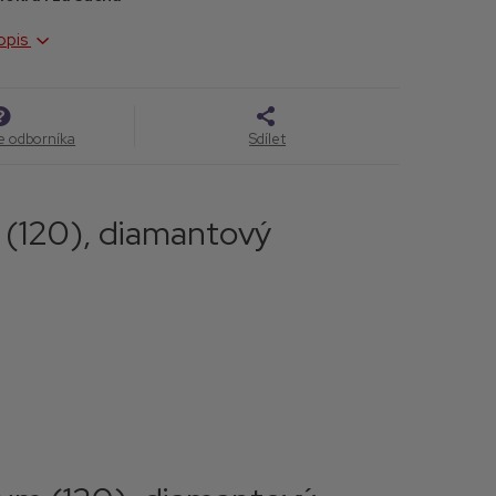
popis
e odborníka
Sdílet
120), diamantový