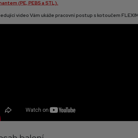
mantem (PE, PEBS a STL).
ledující video Vám ukáže pracovní postup s kotoučem FLEX
sah balení