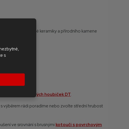
lazurou
,
neglazované keramiky a přírodního kamene
a obkladů
 nezbytné,
te s
ího kamene
 pomocí
diamantových
houbiček DT
.
s výběrem rádi poradíme nebo zvolte střední hrubost
roušení ve srovnání s brusnými
kotouči s povrchovým