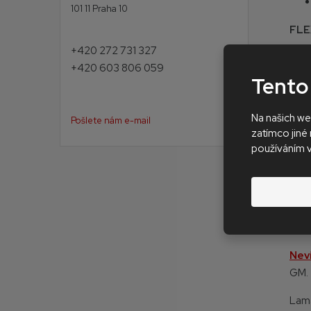
101 11 Praha 10
FL
+420 272 731 327
+420 603 806 059
Tento
Na našich we
FL
Pošlete nám e-mail
zatímco jiné 
používáním 
Pro
Nev
GM.
Lam