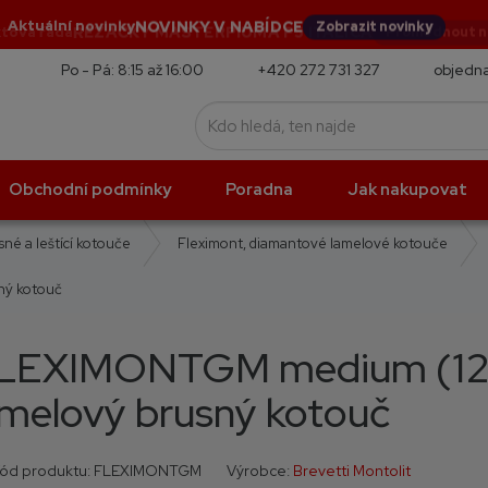
NOVINKY V NABÍDCE
Aktuální novinky
Zobrazit novinky
Po - Pá: 8:15 až 16:00
+420 272 731 327
objedna
Obchodní podmínky
Poradna
Jak nakupovat
né a leštící kotouče
Fleximont, diamantové lamelové kotouče
ný kotouč
LEXIMONTGM medium (120
amelový brusný kotouč
K
ód produktu:
FLEXIMONTGM
Výrobce:
Brevetti Montolit