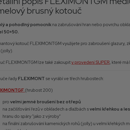
tailní popis FLEXIMONTGM medi
melový brusný kotouč
hlý a pohodlný pomocník
na zabrušování hran nebo povrchu obkl
el 50+50.
antový kotouč FLEXIMONTGM využijete pro zabroušení glazury, zk
(jolly).
uč FLEXIMONTGM lze také zakoupit
v provedení SUPER
, které má
uče řady
FLEXIMONT
se vyrábí ve třech hrubostech:
EXIMONTGF
(hrubost 200)
pro
velmi jemné broušení bez otřepů
na začišťování řezů v obkladech a dlažbách s
velmi křehkou a le
hranu do spáry "jako z výroby"
na finální zabrušování kamenických rohů (jolly) u velmi křehkých m