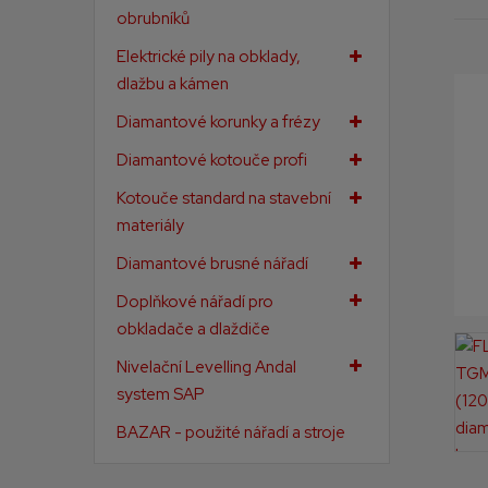
obrubníků
a
Elektrické pily na obklady,
dlažbu a kámen
Diamantové korunky a frézy
Diamantové kotouče profi
Kotouče standard na stavební
materiály
Diamantové brusné nářadí
Doplňkové nářadí pro
obkladače a dlaždiče
Nivelační Levelling Andal
system SAP
BAZAR - použité nářadí a stroje