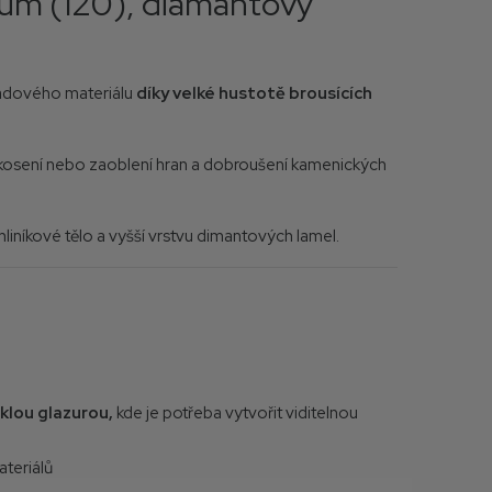
um (120), diamantový
adového materiálu
díky velké hustotě brousících
osení nebo zaoblení hran a dobroušení kamenických
 hliníkové tělo a vyšší vrstvu dimantových lamel.
sklou glazurou,
kde je potřeba vytvořit viditelnou
ateriálů