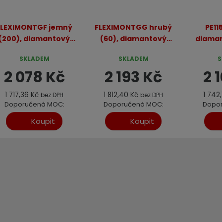
FLEXIMONTGF jemný
FLEXIMONTGG hrubý
PE11
(200), diamantový
(60), diamantový
diaman
lamelový brusný
lamelový brusný
kotouč
SKLADEM
SKLADEM
S
kotouč
kotouč
dlažbu,
2 078 Kč
2 193 Kč
2 
1 717,36 Kč
1 812,40 Kč
1 742
bez DPH
bez DPH
Doporučená MOC:
Doporučená MOC:
Dopo
2 188 Kč
2 309 Kč
Koupit
Koupit