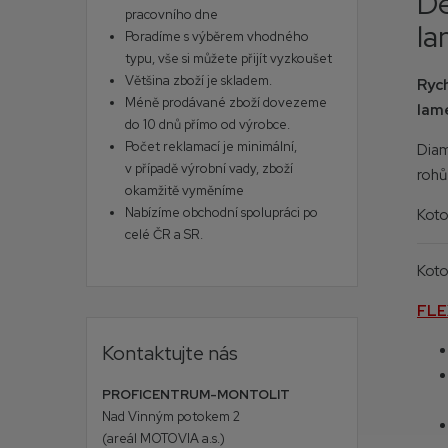
De
pracovního dne
la
Poradíme s výběrem vhodného
typu, vše si můžete přijít vyzkoušet
Většina zboží je skladem.
Ryc
Méně prodávané zboží dovezeme
lam
do 10 dnů přímo od výrobce.
Počet reklamací je minimální,
Diam
v případě výrobní vady, zboží
rohů 
okamžitě vyměníme
Nabízíme obchodní spolupráci po
Koto
celé ČR a SR.
Koto
FL
Kontaktujte nás
PROFICENTRUM-MONTOLIT
Nad Vinným potokem 2
(areál MOTOVIA a.s.)