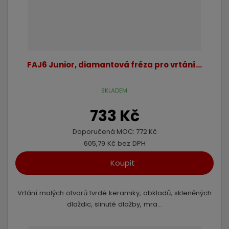
FAJ6 Junior, diamantová fréza pro vrtání...
SKLADEM
733 Kč
Doporučená MOC:
772 Kč
605,79 Kč bez DPH
Koupit
Vrtání malých otvorů tvrdé keramiky, obkladů, skleněných
dlaždic, slinuté dlažby, mra...