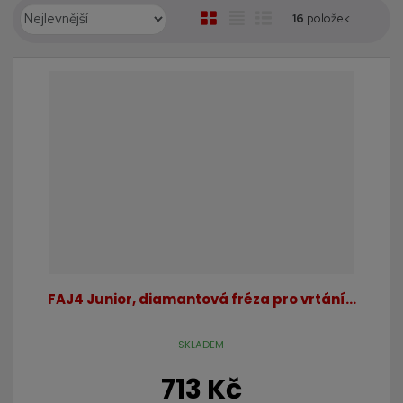
Ř
O
T
Ř
16
položek
a
b
a
á
z
r
b
d
e
á
u
k
n
z
l
o
í
k
k
v
p
o
o
ý
r
o
v
v
v
d
ý
ý
ý
u
v
v
p
k
ý
ý
i
t
p
p
s
ů
i
i
FAJ4 Junior, diamantová fréza pro vrtání...
s
s
SKLADEM
713 Kč