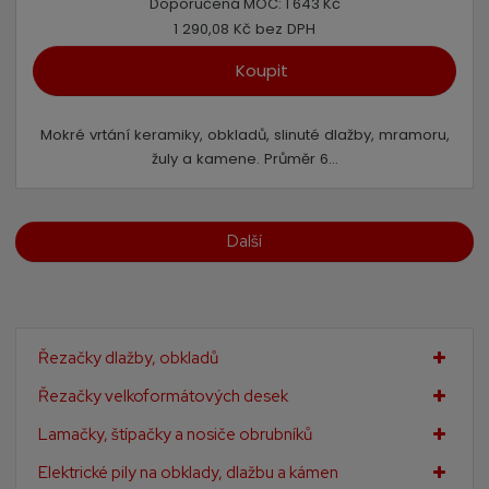
Doporučená MOC:
1 643 Kč
1 290,08 Kč bez DPH
Koupit
Mokré vrtání keramiky, obkladů, slinuté dlažby, mramoru,
žuly a kamene. Průměr 6...
Další
Řezačky dlažby, obkladů
Řezačky velkoformátových desek
Lamačky, štípačky a nosiče obrubníků
Elektrické pily na obklady, dlažbu a kámen