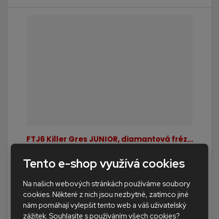
FTJ6 Killer Gres JUNIOR, diamantová fréz...
Tento e-shop využívá cookies
SKLADEM
1 293 Kč
Na našich webových stránkách používáme soubory
cookies. Některé z nich jsou nezbytné, zatímco jiné
Doporučená MOC:
1 361 Kč
nám pomáhají vylepšit tento web a váš uživatelský
1 068,60 Kč bez DPH
zážitek. Souhlasíte s používáním všech cookies?