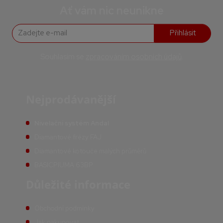
Ať vám nic neunikne
Přihlásit
Souhlasím se
zpracováním osobních údajů
.
Nejprodávanější
Nivelační systém Andal
Diamantové frézy FAJ
Diamantové kotouče malých průměrů
BASICPIUMA 63BP
Důležité informace
Obchodní podmínky
Jak nakupovat