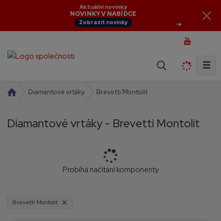
Aktuální novinky
NOVINKY V NABÍDCE
Zobrazit novinky
☰
V
y
h
Ú
Brevetti Montolit
Diamantové vrtáky
l
v
o
e
Diamantové vrtáky - Brevetti Montolit
d
d
n
a
í
t
s
t
Probíhá načítání komponenty
r
a
n
Brevetti Montolit
a