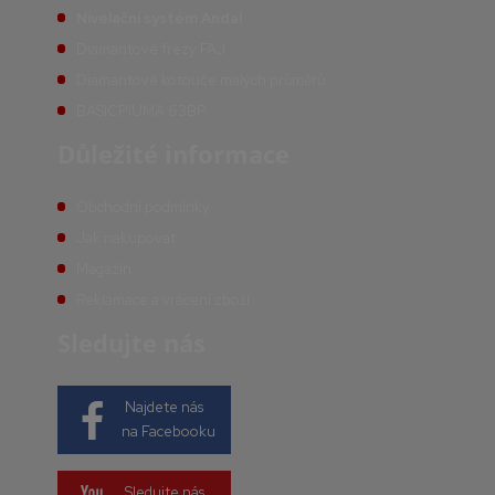
Nivelační systém Andal
Diamantové frézy FAJ
Diamantové kotouče malých průměrů
BASICPIUMA 63BP
Důležité informace
Obchodní podmínky
Jak nakupovat
Magazín
Reklamace a vrácení zboží
Sledujte nás
Najdete nás
na Facebooku
Sledujte nás