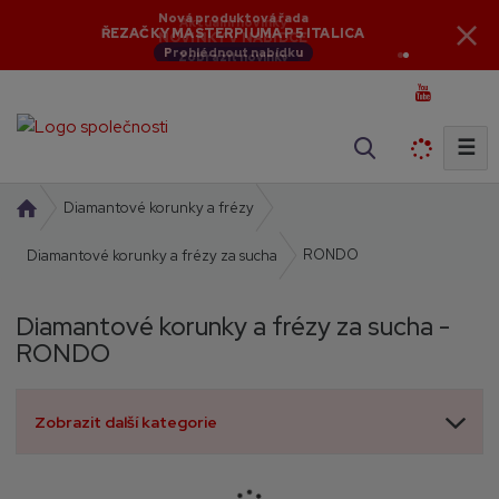
Aktuální novinky
NOVINKY V NABÍDCE
Zobrazit novinky
☰
V
y
h
Ú
Diamantové korunky a frézy
l
v
RONDO
o
Diamantové korunky a frézy za sucha
e
d
d
n
a
Diamantové korunky a frézy za sucha -
í
t
RONDO
s
t
r
Zobrazit další kategorie
a
n
a