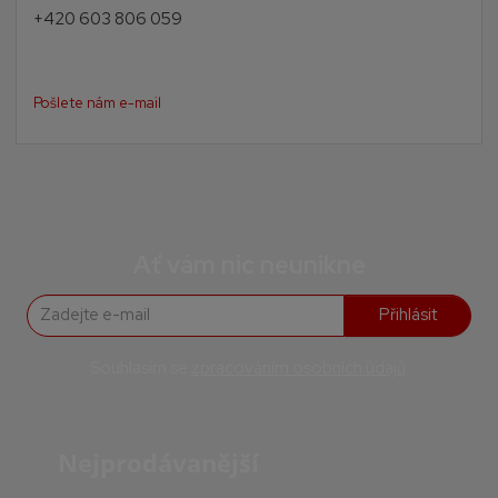
+420 603 806 059
Pošlete nám e-mail
Ať vám nic neunikne
Přihlásit
Souhlasím se
zpracováním osobních údajů
.
Nejprodávanější