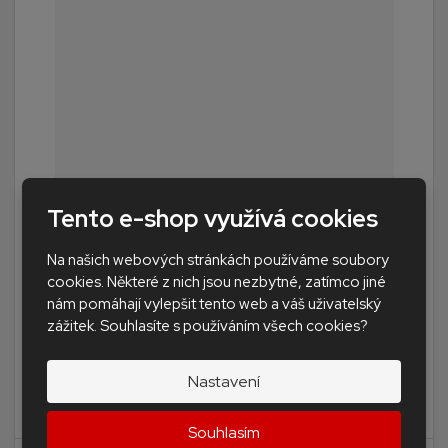
RDC35 Rondo, diamantová korunka na vrtán...
Tento e-shop využívá cookies
Na našich webových stránkách používáme soubory
PRODEJ SKONČIL.
cookies. Některé z nich jsou nezbytné, zatímco jiné
na dotaz
nám pomáhají vylepšit tento web a váš uživatelský
zážitek. Souhlasíte s používáním všech cookies?
Nastavení
Ukončena výroba!!!! Nahrazena značkovou korunkou
Montolit FSB35. Rychlé vrtá...
Souhlasím