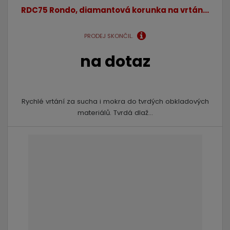
i
i
RDC75 Rondo, diamantová korunka na vrtán...
s
s
PRODEJ SKONČIL.
na dotaz
Rychlé vrtání za sucha i mokra do tvrdých obkladových
materiálů. Tvrdá dlaž...