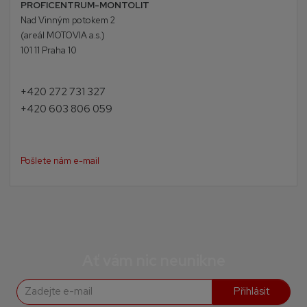
PROFICENTRUM-MONTOLIT
Nad Vinným potokem 2
(areál MOTOVIA a.s.)
101 11 Praha 10
+420 272 731 327
+420 603 806 059
Pošlete nám e-mail
Ať vám nic neunikne
Přihlásit