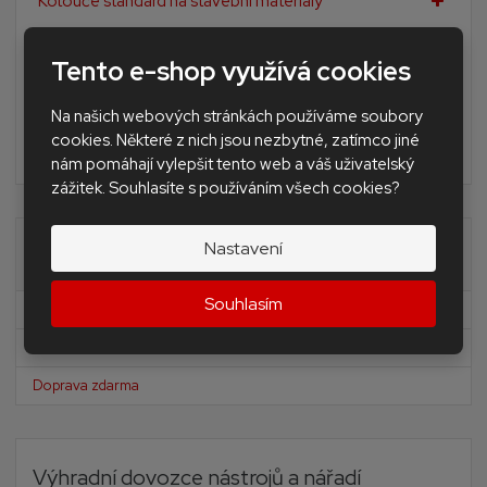
Kotouče standard na stavební materiály
Diamantové brusné nářadí
Tento e-shop využívá cookies
Doplňkové nářadí pro obkladače a dlaždiče
Nivelační Levelling Andal system SAP
Na našich webových stránkách používáme soubory
cookies. Některé z nich jsou nezbytné, zatímco jiné
BAZAR - použité nářadí a stroje
nám pomáhají vylepšit tento web a váš uživatelský
zážitek. Souhlasíte s používáním všech cookies?
Nastavení
Akční nabídky
Souhlasím
Novinky
Akční nabídka
Doprava zdarma
Výhradní dovozce nástrojů a nářadí