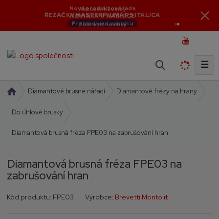
Aktuální novinky
Nová produktová řada
NOVINKY V NABÍDCE
ŘEZAČKY MASTERPIUMA P5 ITALICA
Zobrazit novinky
Prohlédnout nabídku
☰
V
y
h
Ú
Diamantové brusné nářadí
Diamantové frézy na hrany
l
v
o
Do úhlové brusky
e
d
d
Diamantová brusná fréza FPE03 na zabrušování hran
n
a
í
t
s
Diamantová brusná fréza FPE03 na
t
zabrušování hran
r
a
K
Kód produktu:
FPE03
Výrobce:
Brevetti Montolit
n
ó
a
d