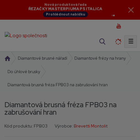
Aktuální novinky
Nová produktová řada
NOVINKY V NABÍDCE
ŘEZAČKY MASTERPIUMA P5 ITALICA
Zobrazit novinky
Prohlédnout nabídku
☰
V
y
h
Ú
Diamantové brusné nářadí
Diamantové frézy na hrany
l
v
o
Do úhlové brusky
e
d
d
Diamantová brusná fréza FPB03 na zabrušování hran
n
a
í
t
s
Diamantová brusná fréza FPB03 na
t
zabrušování hran
r
a
K
K
Kód produktu:
FPB03
Výrobce:
Brevetti Montolit
n
ó
ó
a
d
d