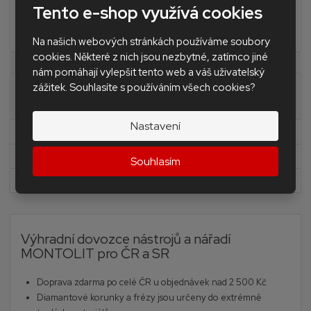
Nivelační Levelling Andal system SAP
Tento e-shop využívá cookies
BAZAR - použité nářadí a stroje
Na našich webových stránkách používáme soubory
cookies. Některé z nich jsou nezbytné, zatímco jiné
nám pomáhají vylepšit tento web a váš uživatelský
zážitek. Souhlasíte s používáním všech cookies?
Akční nabídky
Nastavení
Novinky
Akční nabídka
Souhlasím
Doprava zdarma
Výhradní dovozce nástrojů a nářadí
MONTOLIT pro ČR a SR
Doprava zdarma po celé ČR u objednávek nad 2 500 Kč
Diamantové korunky a frézy jsou určeny do extrémně