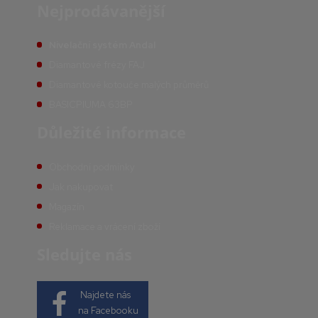
Nejprodávanější
Nivelační systém Andal
Diamantové frézy FAJ
Diamantové kotouče malých průměrů
BASICPIUMA 63BP
Důležité informace
Obchodní podmínky
Jak nakupovat
Magazín
Reklamace a vrácení zboží
Sledujte nás
Najdete nás
na Facebooku