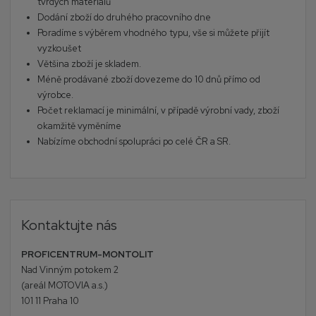
tvrdých materiálů
Dodání zboží do druhého pracovního dne
Poradíme s výběrem vhodného typu, vše si můžete přijít
vyzkoušet
Většina zboží je skladem.
Méně prodávané zboží dovezeme do 10 dnů přímo od
výrobce.
Počet reklamací je minimální, v případě výrobní vady, zboží
okamžitě vyměníme
Nabízíme obchodní spolupráci po celé ČR a SR.
Kontaktujte nás
PROFICENTRUM-MONTOLIT
Nad Vinným potokem 2
(areál MOTOVIA a.s.)
101 11 Praha 10