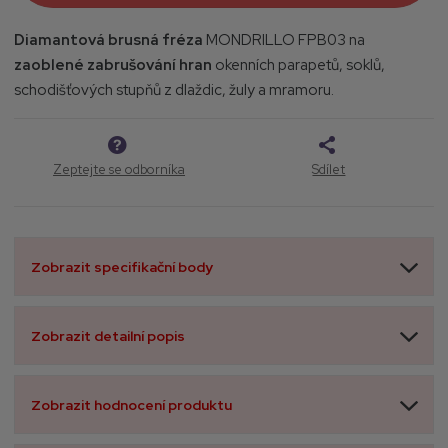
5
Diamantová brusná fréza
MONDRILLO FPB03 na
zaoblené zabrušování hran
okenních parapetů, soklů,
schodišťových stupňů z dlaždic, žuly a mramoru.
Zeptejte se odborníka
Sdílet
Zobrazit specifikační body
Zobrazit detailní popis
Zobrazit hodnocení produktu