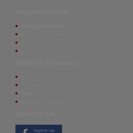
Nejprodávanější
Nivelační systém Andal
Diamantové frézy FAJ
Diamantové kotouče malých průměrů
BASICPIUMA 63BP
Důležité informace
Obchodní podmínky
Jak nakupovat
Magazín
Reklamace a vrácení zboží
Sledujte nás
Najdete nás