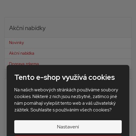
Akční nabídky
Novinky
Akční nabídka
Doprava zdarma
Tento e-shop využívá cookies
Výhradní dovozce nástrojů a nářadí
Na našich webových stránkách používáme soubory
MONTOLIT pro ČR a SR
cookies. Některé z nich jsou nezbytné, zatímco jiné
nám pomáhají vylepšit tento web a váš uživatelský
Doprava zdarma po celé ČR u objednávek nad 2 500 Kč
zážitek. Souhlasíte s používáním všech cookies?
Diamantové korunky a frézy jsou určeny do extrémně
tvrdých materiálů
Nastavení
Dodání zboží do druhého pracovního dne
Poradíme s výběrem vhodného typu, vše si můžete přijít