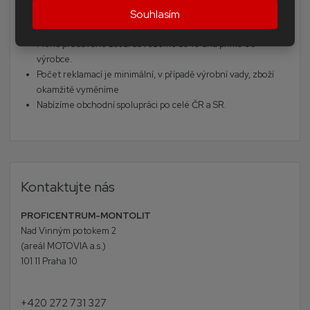
Souhlasím
vyzkoušet
Většina zboží je skladem.
Méně prodávané zboží dovezeme do 10 dnů přímo od
výrobce.
Počet reklamací je minimální, v případě výrobní vady, zboží
okamžitě vyměníme
Nabízíme obchodní spolupráci po celé ČR a SR.
Kontaktujte nás
PROFICENTRUM-MONTOLIT
Nad Vinným potokem 2
(areál MOTOVIA a.s.)
101 11 Praha 10
+420 272 731 327