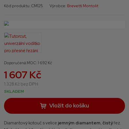
K
K
Kód produktu:
CM125
Výrobce:
Brevetti Montolit
ó
ó
d
d
v
d
ý
o
r
d
o
a
b
v
c
a
e
t
Doporučená MOC:
1 692 Kč
:
e
1 607 Kč
8
l
0
e
1 328 Kč bez DPH
2
:
SKLADEM
3
C
7
M
Vložit do košíku
4
1
3
2
0
5
Diamantový kotouč s velice
jemným diamantem
,
čistý
řez.
0