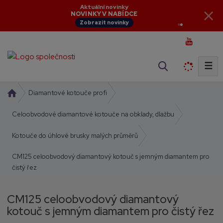
Aktuální novinky
NOVINKY V NABÍDCE
Zobrazit novinky
☰
V
y
h
Ú
Diamantové kotouče profi
l
v
o
Celoobvodové diamantové kotouče na obklady, dlažbu
e
d
d
Kotouče do úhlové brusky malých průměrů
n
a
í
t
CM125 celoobvodový diamantový kotouč s jemným diamantem pro
s
čistý řez
t
r
a
CM125 celoobvodový diamantový
n
kotouč s jemným diamantem pro čistý řez
a