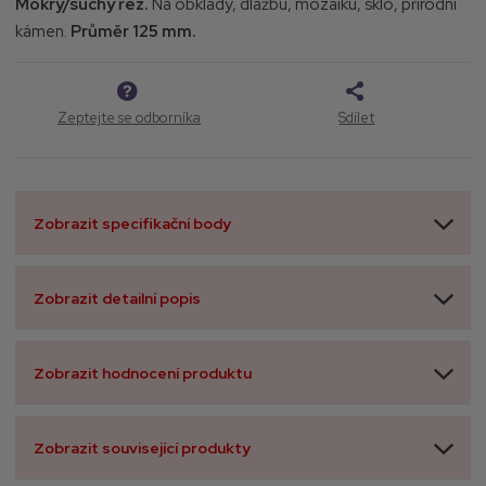
Mokrý/suchý řez.
Na obklady, dlažbu, mozaiku, sklo, přírodní
6
kámen.
Průměr 125 mm.
5
2
0
Zeptejte se odborníka
Sdílet
Zobrazit specifikační body
Zobrazit detailní popis
Zobrazit hodnocení produktu
Zobrazit související produkty