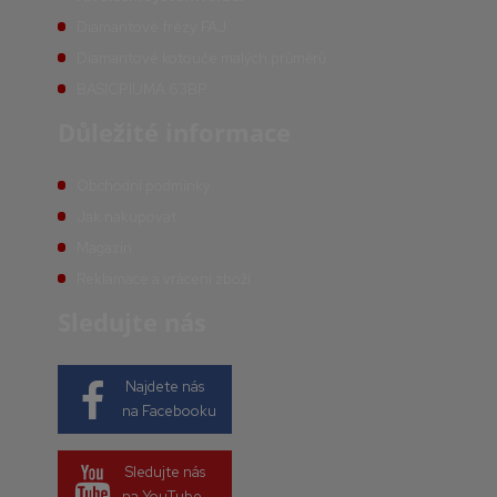
Diamantové frézy FAJ
Diamantové kotouče malých průměrů
BASICPIUMA 63BP
Důležité informace
Obchodní podmínky
Jak nakupovat
Magazín
Reklamace a vrácení zboží
Sledujte nás
Najdete nás
na Facebooku
Sledujte nás
na YouTube