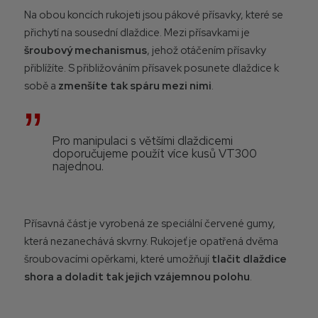
Na obou koncích rukojeti jsou pákové přísavky, které se
přichytí na sousední dlaždice. Mezi přísavkami je
šroubový mechanismus
, jehož otáčením přísavky
přiblížíte. S přibližováním přísavek posunete dlaždice k
sobě a
zmenšíte tak spáru mezi nimi
.
Pro manipulaci s většími dlaždicemi
doporučujeme použít více kusů VT300
najednou.
Přísavná část je vyrobená ze speciální červené gumy,
která nezanechává skvrny. Rukojeť je opatřená dvěma
šroubovacími opěrkami, které umožňují
tlačit dlaždice
shora a doladit tak jejich vzájemnou polohu
.