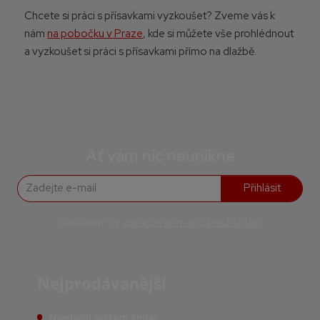
Chcete si práci s přísavkami vyzkoušet? Zveme vás k
nám
na pobočku v Praze
, kde si můžete vše prohlédnout
a vyzkoušet si práci s přísavkami přímo na dlažbě.
Ať vám nic neunikne
Přihlásit
Souhlasím se
zpracováním osobních údajů
.
Nejprodávanější
Nivelační systém Andal