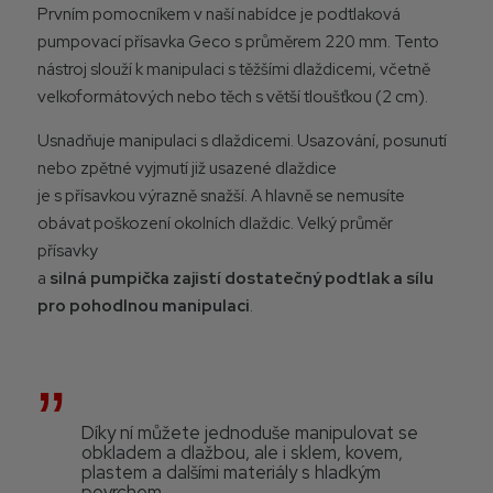
Prvním pomocníkem v naší nabídce je podtlaková
pumpovací přísavka Geco s průměrem 220 mm. Tento
nástroj slouží k manipulaci s těžšími dlaždicemi, včetně
velkoformátových nebo těch s větší tloušťkou (2 cm).
Usnadňuje manipulaci s dlaždicemi. Usazování, posunutí
nebo zpětné vyjmutí již usazené dlaždice
je s přísavkou výrazně snažší. A hlavně se nemusíte
obávat poškození okolních dlaždic.
Velký průměr
přísavky
a
silná pumpička zajistí dostatečný podtlak a sílu
pro pohodlnou manipulaci
.
Díky ní můžete jednoduše manipulovat se
obkladem a dlažbou, ale i sklem, kovem,
plastem a dalšími materiály s hladkým
povrchem.