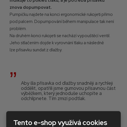
indikuje to pokles tlaku, a je potřeba přísavku
znova dopumpovat.
Pumpičku najdete na konci ergonomické rukojeti přímo
pod palcem. Dopumpování během manipulace tak není
problém.
Na druhém konci rukojeti se nachází vypouštěcí ventil.
Jeho stlačením dojde k vyrovnání tlaku a následně
lze přísavku sundat z dlažby.
Aby šla přísavka od dlažby snadněji a rychleji
oddělit, opatřili jsme gumovou přísavnou část
výběžkem, který jednoduše uchopíte a
odchlípnete. Tím zmizí podtlak.
Tento e-shop využívá cookies
Na okrajích přísavné plochy je trojvrstvá bariéra, která