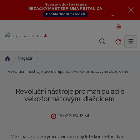
Aktuální novinky
Nová produktová řada
NOVINKY V NABÍDCE
ŘEZAČKY MASTERPIUMA P5 ITALICA
Zobrazit novinky
Prohlédnout nabídku
☰
V
y
h
Ú
Magazín
l
v
Revoluční nástroje pro manipulaci s velkoformátovými dlaždicemi
o
e
d
d
n
a
Revoluční nástroje pro manipulaci s
í
t
velkoformátovými dlaždicemi
s
t
r
16.02.2024 13:54
a
n
a
Mezi našimi loňskými novinkami najdete konkrétně dva