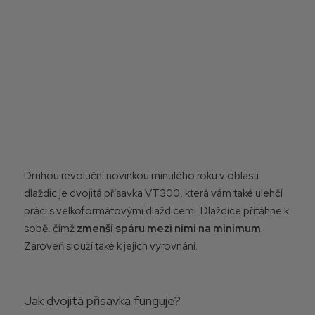
Druhou revoluční novinkou minulého roku v oblasti
dlaždic je dvojitá přísavka VT300, která vám také ulehčí
práci s velkoformátovými dlaždicemi. Dlaždice přitáhne k
sobě, čímž
zmenší spáru mezi nimi na minimum
.
Zároveň slouží také k jejich vyrovnání.
Jak dvojitá přísavka funguje?