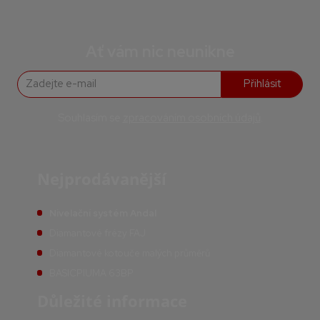
Ať vám nic neunikne
Přihlásit
Souhlasím se
zpracováním osobních údajů
.
Nejprodávanější
Nivelační systém Andal
Diamantové frézy FAJ
Diamantové kotouče malých průměrů
BASICPIUMA 63BP
Důležité informace