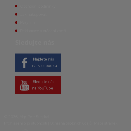
Obchodní podmínky
Jak nakupovat
Magazín
Reklamace a vrácení zboží
Sledujte nás
Najdete nás
na Facebooku
Sledujte nás
na YouTube
© 2026, Mgr. Petr Stejskal
Prohlášení o přístupnosti
|
Ochrana osobních údajů
|
Mapa stránek
|
E