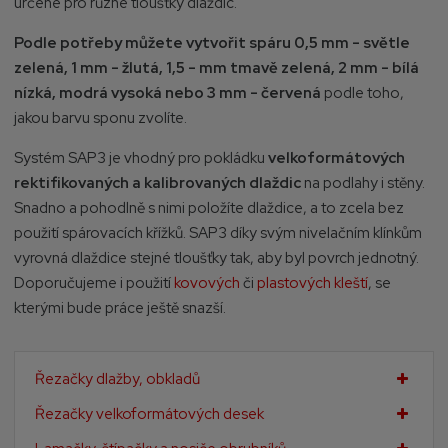
určené pro různé tloušťky dlaždic.
Podle potřeby můžete vytvořit spáru
0,5 mm - světle
zelená, 1 mm - žlutá, 1,5 - mm tmavě zelená, 2 mm - bílá
nízká, modrá vysoká nebo 3 mm - červená
podle toho,
jakou barvu sponu zvolíte.
Systém SAP3 je vhodný pro pokládku
velkoformátových
rektifikovaných a kalibrovaných dlaždic
na podlahy i stěny.
Snadno a pohodlně s nimi položíte dlaždice, a to zcela bez
použití spárovacích křížků. SAP3 díky svým nivelačním klínkům
vyrovná dlaždice stejné tloušťky tak, aby byl povrch jednotný.
Doporučujeme i použití
kovových
či
plastových kleští
, se
kterými bude práce ještě snazší.
Řezačky dlažby, obkladů
Řezačky velkoformátových desek