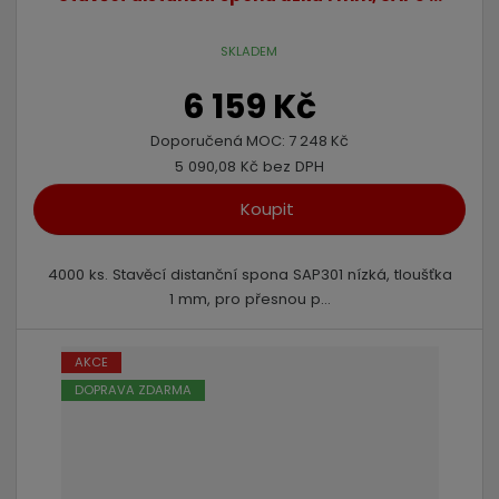
s
s
SKLADEM
6 159 Kč
Doporučená MOC:
7 248 Kč
5 090,08 Kč bez DPH
Koupit
4000 ks. Stavěcí distanční spona SAP301 nízká, tloušťka
1 mm, pro přesnou p...
AKCE
DOPRAVA ZDARMA