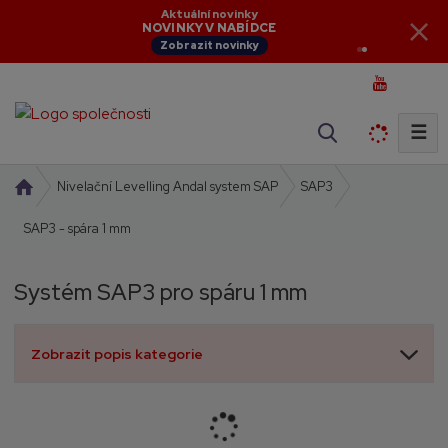
Aktuální novinky
NOVINKY V NABÍDCE
Zobrazit novinky
☰
V
y
h
Ú
Nivelační Levelling Andal system SAP
SAP3
l
v
SAP3 - spára 1 mm
o
e
d
d
n
a
Systém SAP3 pro spáru 1 mm
í
t
s
t
Zobrazit popis kategorie
r
a
n
a