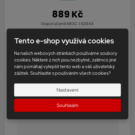
889 Kč
Doporučená MOC:
1 029 Kč
734,71 Kč bez DPH
Tento e-shop využívá cookies
Koupit
Na našich webových stránkách používáme soubory
500 ks v sáčku. Stavěcí distanční spona SAP301 nízká,
cookies. Některé z nich jsou nezbytné, zatímco jiné
tloušťka 1 ...
nám pomáhají vylepšit tento web a váš uživatelský
zážitek. Souhlasíte s používáním všech cookies?
Nastavení
Souhlasím