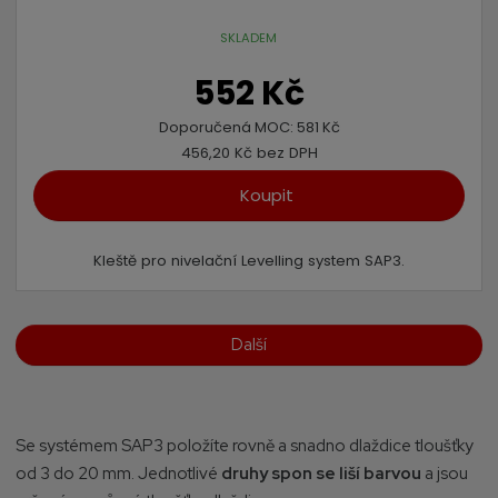
SKLADEM
552 Kč
Doporučená MOC:
581 Kč
456,20 Kč bez DPH
Koupit
Kleště pro nivelační Levelling system SAP3.
Další
Se systémem SAP3 položíte rovně a snadno dlaždice tloušťky
od 3 do 20 mm. Jednotlivé
druhy spon se liší barvou
a jsou